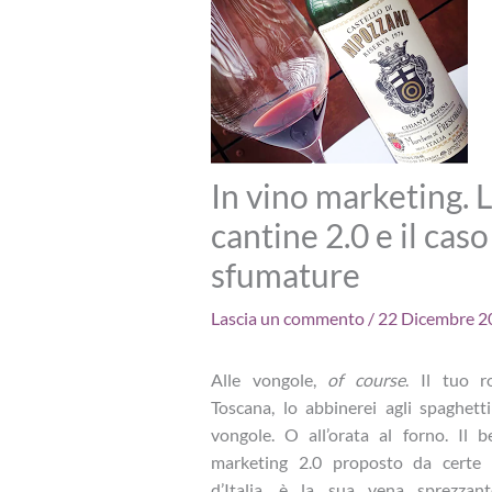
In vino marketing. L
cantine 2.0 e il cas
sfumature
Lascia un commento
/
22 Dicembre 
Alle vongole,
of course
. Il tuo r
Toscana, lo abbinerei agli spaghett
vongole. O all’orata al forno. Il b
marketing 2.0 proposto da certe 
d’Italia, è la sua vena sprezzan