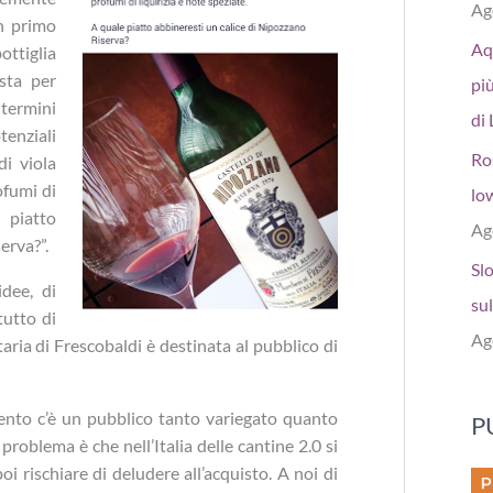
Ag
n primo
Aq
ottiglia
sta per
più
 termini
di 
tenziali
Ro
di viola
ofumi di
low
 piatto
Ag
erva?”.
Sl
dee, di
sul
tutto di
Ag
taria di Frescobaldi è destinata al pubblico di
ento c’è un pubblico tanto variegato quanto
P
problema è che nell’Italia delle cantine 2.0 si
oi rischiare di deludere all’acquisto. A noi di