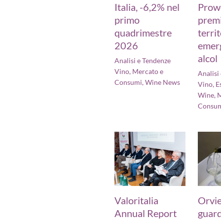
Italia, -6,2% nel
Prow
primo
prem
quadrimestre
territ
2026
emerg
alcol
Analisi e Tendenze
Vino
,
Mercato e
Analisi
Consumi
,
Wine News
Vino
,
E
Wine
,
M
Consu
Valoritalia
Orvi
Annual Report
guard