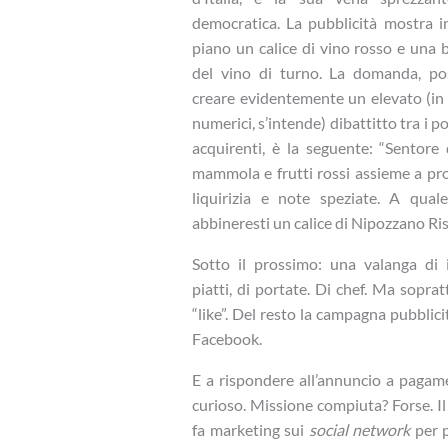
democratica. La pubblicità mostra i
piano un calice di vino rosso e una b
del vino di turno. La domanda, po
creare evidentemente un elevato (in
numerici, s’intende) dibattitto tra i po
acquirenti, è la seguente: “Sentore 
mammola e frutti rossi assieme a pr
liquirizia e note speziate. A quale
abbineresti un calice di Nipozzano Ris
Sotto il prossimo: una valanga di i
piatti, di portate. Di chef. Ma soprat
“like”. Del resto la campagna pubblici
Facebook.
E a rispondere all’annuncio a pagam
curioso. Missione compiuta? Forse. Il 
fa marketing sui
social network
per p