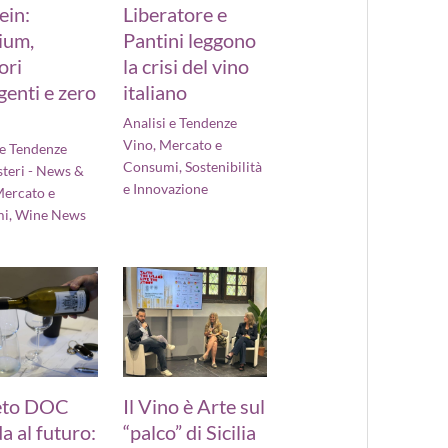
ein:
Liberatore e
ium,
Pantini leggono
ori
la crisi del vino
enti e zero
italiano
Analisi e Tendenze
Vino
,
Mercato e
 e Tendenze
Consumi
,
Sostenibilità
steri - News &
e Innovazione
ercato e
mi
,
Wine News
eto DOC
Il Vino è Arte sul
a al futuro:
“palco” di Sicilia