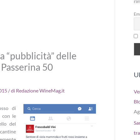
ri
Em
a “pubblicità” delle
o Passerina 50
U
2015
/ di
Redazione WineMag.it
Ve
Bl
osso di
Ag
i con le
San
ello del
cantine
tr
temente