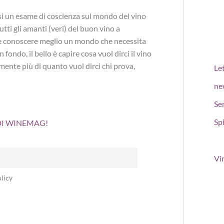
rsi un esame di coscienza sul mondo del vino
ti gli amanti (veri) del buon vino a
 e conoscere meglio un mondo che necessita
fondo, il bello è capire cosa vuol dirci il vino
mente più di quanto vuol dirci chi prova,
Le
ne
Se
Spi
 DI WINEMAG!
Vi
licy