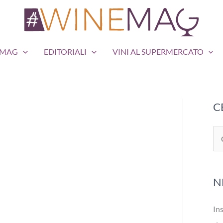
EMAG
EDITORIALI
VINI AL SUPERMERCATO
C
C
e
r
N
c
a
Ins
: