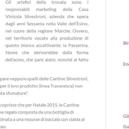
Gli artefici della trovata sono i
responsabili marketing della Casa
Vinicola Silvestroni, azienda che opera
dagli anni Sessanta nella Valle dell’Esino,
nel cuore della regione Marche. Ovvero,
nel territorio vocato alla produzione di
Bi
questo bianco accattivante: la Passerina.
Nome che deriverebbe dalla forma
dell’acino, che pare alato; nonché al fatto
En
ppare neppure quelli delle Cantine Silvestroni,
 per il loro prodotto (linea Travanesca) non
ta sfumature”.
coprisse che per Natale 2015, le Cantine
e regalo composta da una bottiglia di
Gli
inata a una mousse di baccalà con cialda al
eau.
Gu