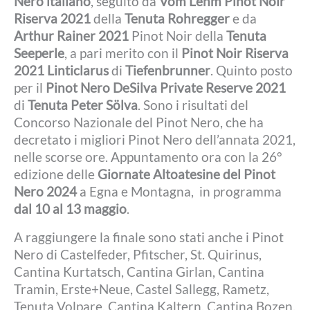
Nero italiano
, seguito da
Vom Lehm Pinot Noir
Riserva 2021
della
Tenuta Rohregger
e da
Arthur Rainer 2021
Pinot Noir della
Tenuta
Seeperle
, a pari merito con il
Pinot Noir Riserva
2021 Linticlarus
di
Tiefenbrunner
. Quinto posto
per il
Pinot Nero DeSilva Private Reserve 2021
di
Tenuta Peter Sölva
. Sono i risultati del
Concorso Nazionale del Pinot Nero, che ha
decretato i migliori Pinot Nero dell’annata 2021,
nelle scorse ore. Appuntamento ora con la 26°
edizione delle
Giornate Altoatesine del Pinot
Nero 2024
a Egna e Montagna, in programma
dal 10 al 13 maggio
.
A raggiungere la finale sono stati anche i Pinot
Nero di Castelfeder, Pfitscher, St. Quirinus,
Cantina Kurtatsch, Cantina Girlan, Cantina
Tramin, Erste+Neue, Castel Sallegg, Rametz,
Tenuta Volpare, Cantina Kaltern, Cantina Bozen,