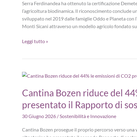
falda
Serra Ferdinandea ha ottenuto la certificazione Demeter
della
l’agricoltura biodinamica. Il riconoscimento conclude un
murgia
sviluppato nel 2019 dalle famiglie Oddo e Planeta con l’
Monti Sicani attraverso un modello agricolo fondato sull
Serra
Leggi tutto »
Ferdinandea
ottiene
la
certificazione
Demeter:
vini
Cantina Bozen riduce del 44
e
produzioni
presentato il Rapporto di so
biodinamiche
30 Giugno 2026
/
Sostenibilità e Innovazione
certificate
nei
Cantina Bozen prosegue il proprio percorso verso una v
Monti