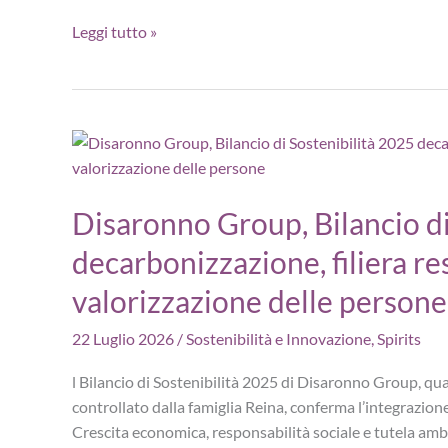
Cantina
Leggi tutto »
Rauscedo
festeggia
75
anni
con
il
primo
Disaronno Group, Bilancio di
Bilancio
decarbonizzazione, filiera r
di
Sostenibilità
valorizzazione delle persone
22 Luglio 2026
/
Sostenibilità e Innovazione
,
Spirits
l Bilancio di Sostenibilità 2025 di Disaronno Group, q
controllato dalla famiglia Reina, conferma l’integrazione 
Crescita economica, responsabilità sociale e tutela am