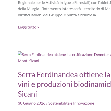
Regionale per le Attività Irrigue e Forestali) con l’obiett
della Murgia. L’intervento interesserà il territorio di M
birrifici italiani del Gruppo, e punta a ridurre la
HEINEKEN
Leggi tutto »
Italia
lancia
“valore
acqua”
in
Puglia:
progetto
Serra Ferdinandea ottiene la
per
vini e produzioni biodinamic
ridurre
lo
Sicani
stress
idrico
30 Giugno 2026
/
Sostenibilità e Innovazione
della