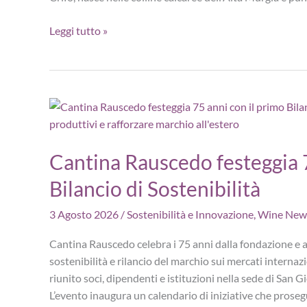
Rosso
Leggi tutto »
di
Seta
Crifo:
il
Bombino
Nero
low
Cantina Rauscedo festeggia 7
alcol
Bilancio di Sostenibilità
si
apre
3 Agosto 2026
/
Sostenibilità e Innovazione
,
Wine New
senza
cavatappi
Cantina Rauscedo celebra i 75 anni dalla fondazione e a
sostenibilità e rilancio del marchio sui mercati internaz
riunito soci, dipendenti e istituzioni nella sede di San 
L’evento inaugura un calendario di iniziative che proseg