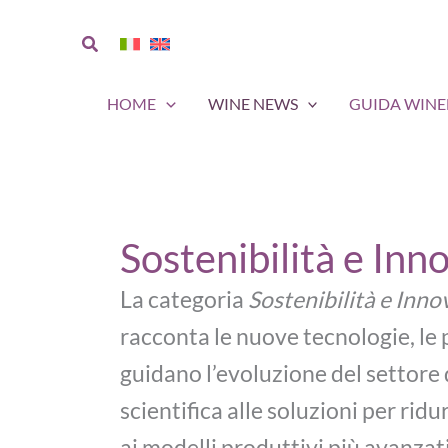
Vai
al
Cerca
contenuto
HOME
WINE NEWS
GUIDA WIN
Sostenibilità e Inn
La categoria
Sostenibilità e Inn
racconta le nuove tecnologie, le 
guidano l’evoluzione del settore d
scientifica alle soluzioni per rid
ai modelli produttivi più avanzat