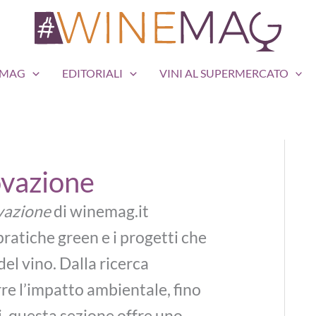
EMAG
EDITORIALI
VINI AL SUPERMERCATO
ovazione
ovazione
di winemag.it
pratiche green e i progetti che
el vino. Dalla ricerca
urre l’impatto ambientale, fino
i, questa sezione offre uno