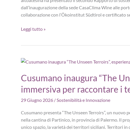
altoatesina ha presentato il secondo Rapporto di sosteni
Sicani
dall’inaugurazione della sede CasaClima Wine alle porte
collaborazione con l’Ökoinstitut Südtirol e certificato s
Cantina
Leggi tutto »
Bozen
riduce
del
44%
le
emissioni
Cusumano inaugura “The Uns
di
CO2:
immersiva per raccontare i ter
presentato
29 Giugno 2026
/
Sostenibilità e Innovazione
il
Rapporto
Cusumano presenta “The Unseen Terroirs”, un nuovo pe
di
nella cantina di Partinico, in provincia di Palermo. Il pr
sostenibilità
unico spazio, la varietà dei territori siciliani. Territori i