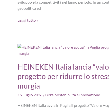
sviluppo e la competitività nel lungo periodo. In un con
geopolitica ed
Disaronno
Leggi tutto »
Group,
Bilancio
di
Sostenibilità
2025:
decarbonizzazione,
filiera
HEINEKEN Italia lancia “valo
responsabile
progetto per ridurre lo stress
e
valorizzazione
murgia
delle
persone
15 Luglio 2026
/
Birra
,
Sostenibilità e Innovazione
HEINEKEN Italia avvia in Puglia il progetto “Valore Acq