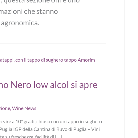
rmazioni che stanno
d agronomica.
no Nero low alcol si apre
zione
,
Wine News
rvire a 10° gradi, chiuso con un tappo in sughero
, Puglia IGP della Cantina di Ruvo di Puglia – Vini
a su freschezza, facilità di […]