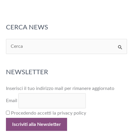
CERCA NEWS
C
e
r
NEWSLETTER
c
a
Inserisci il tuo indirizzo mail per rimanere aggiornato
:
Email
Procedendo accetti la privacy policy