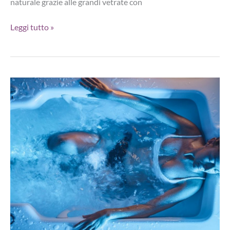
naturale grazie alle grandi vetrate con
Hotel
Leggi tutto »
Promessi
Sposi
di
Malgrate,
la
spa
panoramica
sul
Lago
di
Como