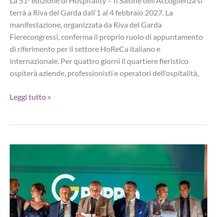
La 51ª edizione di Hospitality – Il Salone dell’Accoglienza si
terrà a Riva del Garda dall’1 al 4 febbraio 2027. La
manifestazione, organizzata da Riva del Garda
Fierecongressi, conferma il proprio ruolo di appuntamento
di riferimento per il settore HoReCa italiano e
internazionale. Per quattro giorni il quartiere fieristico
ospiterà aziende, professionisti e operatori dell’ospitalità,
Hospitality
Leggi tutto »
2027,
a
Riva
del
Garda
focus
su
benessere
e