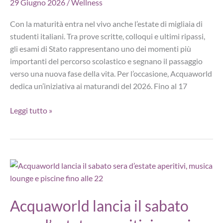
29 Giugno 2026
/
Wellness
Con la maturità entra nel vivo anche l’estate di migliaia di
studenti italiani. Tra prove scritte, colloqui e ultimi ripassi,
gli esami di Stato rappresentano uno dei momenti più
importanti del percorso scolastico e segnano il passaggio
verso una nuova fase della vita. Per l’occasione, Acquaworld
dedica un’iniziativa ai maturandi del 2026. Fino al 17
Maturità
Leggi tutto »
2026,
Acquaworld
lancia
un’iniziativa
per
i
nati
Acquaworld lancia il sabato
nel
2007: