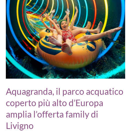
Aquagranda, il parco acquatico
coperto più alto d’Europa
amplia l’offerta family di
Livigno