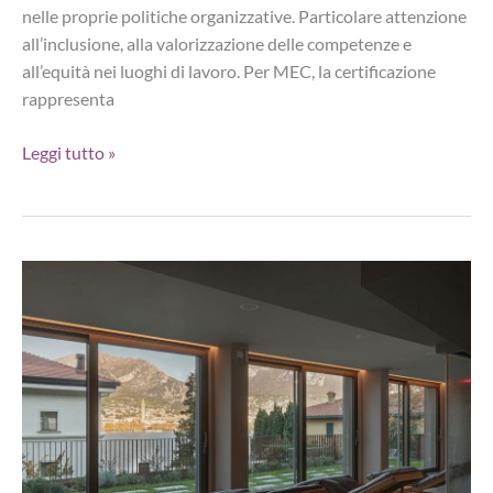
nelle proprie politiche organizzative. Particolare attenzione
all’inclusione, alla valorizzazione delle competenze e
all’equità nei luoghi di lavoro. Per MEC, la certificazione
rappresenta
MEC
Leggi tutto »
ottiene
la
certificazione
per
la
Parità
di
Genere
UNI/PdR
125:2022