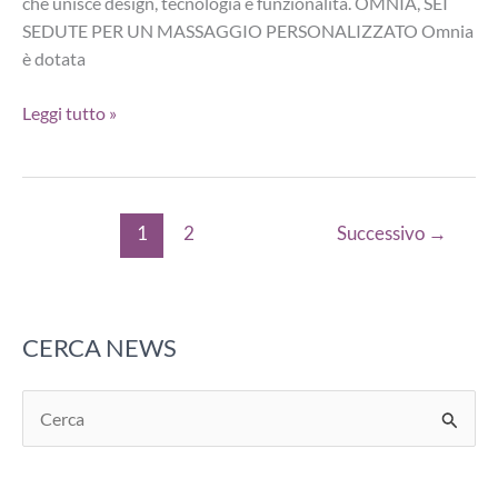
che unisce design, tecnologia e funzionalità. OMNIA, SEI
SEDUTE PER UN MASSAGGIO PERSONALIZZATO Omnia
è dotata
Jacuzzi
Leggi tutto »
celebra
70
anni
col
1
2
Successivo
→
lancio
di
Omnia,
la
CERCA NEWS
nuova
spa
C
Made
e
in
Italy
r