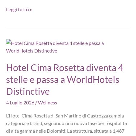
Terme
Leggi tutto »
di
Comano
puntano
sulla
longevità:
cinque
nuovi
Hotel Cima Rosetta diventa 4
retreat
stelle e passa a WorldHotels
tra
acqua
Distinctive
termale,
natura
4 Luglio 2026
/
Wellness
e
tecnologie
L’Hotel Cima Rosetta di San Martino di Castrozza cambia
avanzate
categoria e brand, segnando una nuova fase per l’ospitalità
di alta gamma nelle Dolomiti. La struttura, situata a 1.487