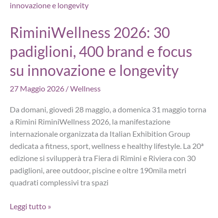
aperitivi,
musica
RiminiWellness 2026: 30
lounge
padiglioni, 400 brand e focus
e
piscine
su innovazione e longevity
fino
alle
27 Maggio 2026
/
Wellness
22
Da domani, giovedì 28 maggio, a domenica 31 maggio torna
a Rimini RiminiWellness 2026, la manifestazione
internazionale organizzata da Italian Exhibition Group
dedicata a fitness, sport, wellness e healthy lifestyle. La 20ª
edizione si svilupperà tra Fiera di Rimini e Riviera con 30
padiglioni, aree outdoor, piscine e oltre 190mila metri
quadrati complessivi tra spazi
RiminiWellness
Leggi tutto »
2026: