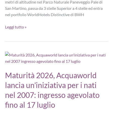
metri di altitudine nel Parco Naturale Paneveggio Pale di
San Martino, passa da 3 stelle Superior a 4 stelle ed entra
nel portfolio WorldHotels Distinctive di BWH
Hotel
Leggi tutto »
Cima
Rosetta
diventa
4
stelle
e
passa
Maturità 2026, Acquaworld
a
lancia un’iniziativa per i nati
WorldHotels
Distinctive
nel 2007: ingresso agevolato
fino al 17 luglio