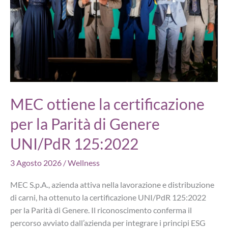
turismo
open
air
MEC ottiene la certificazione
per la Parità di Genere
UNI/PdR 125:2022
3 Agosto 2026
/
Wellness
MEC S.p.A., azienda attiva nella lavorazione e distribuzione
di carni, ha ottenuto la certificazione UNI/PdR 125:2022
per la Parità di Genere. Il riconoscimento conferma il
percorso avviato dall’azienda per integrare i principi ESG