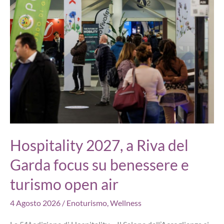
d’Europa
amplia
l’offerta
family
di
Livigno
Hospitality 2027, a Riva del
Garda focus su benessere e
turismo open air
4 Agosto 2026
/
Enoturismo
,
Wellness