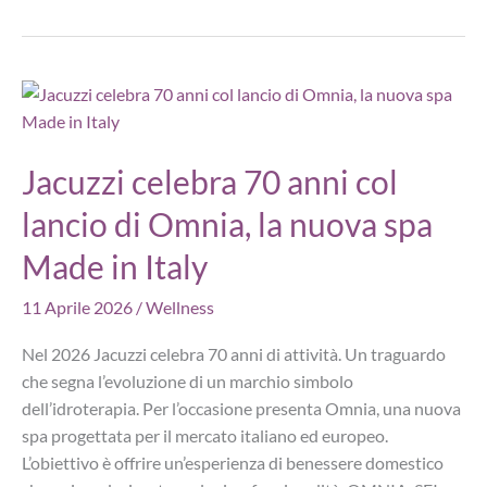
30
padiglioni,
400
brand
e
focus
Jacuzzi celebra 70 anni col
su
lancio di Omnia, la nuova spa
innovazione
e
Made in Italy
longevity
11 Aprile 2026
/
Wellness
Nel 2026 Jacuzzi celebra 70 anni di attività. Un traguardo
che segna l’evoluzione di un marchio simbolo
dell’idroterapia. Per l’occasione presenta Omnia, una nuova
spa progettata per il mercato italiano ed europeo.
L’obiettivo è offrire un’esperienza di benessere domestico