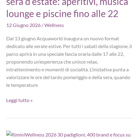
sera d’estate: aperitivi, musica
ingresso
lounge e piscine fino alle 22
agevolato
fino
12 Giugno 2026
/
Wellness
al
17
Dal 13 giugno Acquaworld inaugura un nuovo format
luglio
dedicato alle serate estive. Per tutti i sabati della stagione, il
parco aprirà in una speciale fascia oraria dalle 17 alle 22,
proponendo un’esperienza che unisce relax,
intrattenimento e momenti di socialità. L’iniziativa punta a
valorizzare le ore del tardo pomeriggio e della sera, quando
le temperature
Acquaworld
Leggi tutto »
lancia
il
sabato
sera
d’estate: