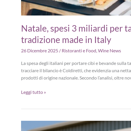
Natale, spesi 3 miliardi per ta
tradizione made in Italy
26 Dicembre 2025
/
Ristoranti e Food
,
Wine News
La spesa degli italiani per portare cibi e bevande sulla t
tracciare il bilancio è Coldiretti, che evidenzia una netta
prodotti di origine nazionale. Secondo l’analisi, oltre no
Natale,
Leggi tutto »
spesi
3
miliardi
per
tavola