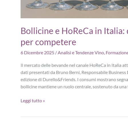
Bollicine e HoReCa in Italia:
per competere
6 Dicembre 2025
/
Analisi e Tendenze Vino
,
Formazion
Il mercato delle bevande nel canale HoReCa in Italia a
dati presentati da Bruno Berni, Responsabile Business
edizione di Durello&Friends. I consumi mostrano segnal
bollicine mantiene un ruolo centrale, sostenuto da una 
Bollicine
Leggi tutto »
e
HoReCa
in