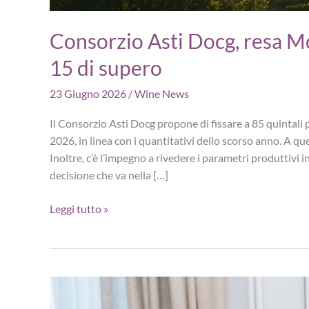
Consorzio Asti Docg, resa Mo
15 di supero
23 Giugno 2026
/
Wine News
Il Consorzio Asti Docg propone di fissare a 85 quintali
2026, in linea con i quantitativi dello scorso anno. A que
Inoltre, c’è l’impegno a rivedere i parametri produttivi
decisione che va nella […]
Consorzio
Leggi tutto »
Asti
Docg,
resa
Moscato
85