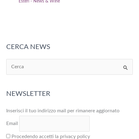
Esteri - News & Wine
CERCA NEWS
C
e
r
NEWSLETTER
c
a
Inserisci il tuo indirizzo mail per rimanere aggiornato
:
Email
Procedendo accetti la privacy policy