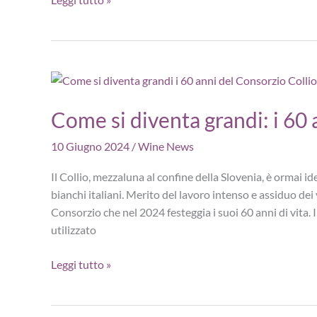
il
Bilancio
di
sostenibilità
2023
del
Come si diventa grandi: i 60 
Consorzio
Tutela
10 Giugno 2024
/
Wine News
Vini
del
Il Collio, mezzaluna al confine della Slovenia, è ormai id
Trentino
bianchi italiani. Merito del lavoro intenso e assiduo dei v
Consorzio che nel 2024 festeggia i suoi 60 anni di vita.
utilizzato
Come
Leggi tutto »
si
diventa
grandi: