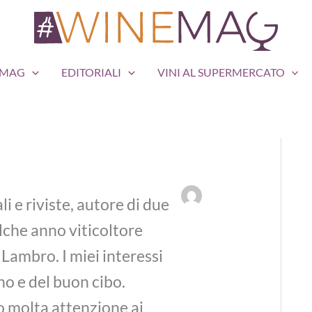
EMAG
EDITORIALI
VINI AL SUPERMERCATO
li e riviste, autore di due
alche anno viticoltore
 Lambro. I miei interessi
no e del buon cibo.
o molta attenzione ai