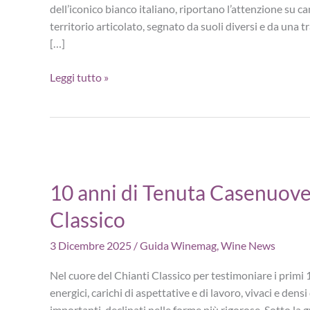
dell’iconico bianco italiano, riportano l’attenzione su c
territorio articolato, segnato da suoli diversi e da 
[…]
Appuntamento
Leggi tutto »
Soave:
8
cantine
per
capire
suoli
10 anni di Tenuta Casenuove 
e
Classico
territorio
3 Dicembre 2025
/
Guida Winemag
,
Wine News
Nel cuore del Chianti Classico per testimoniare i primi 
energici, carichi di aspettative e di lavoro, vivaci e densi
importanti, declinati nelle forme più rigorose. Sotto la