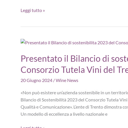
Appuntamento
Leggi tutto »
Soave:
il
bianco
di
Verona
tra
Presentato il Bilancio di sost
presente
e
Consorzio Tutela Vini del Tr
futuro
20 Giugno 2024
/
Wine News
«Non può esistere un’azienda sostenibile in un territori
Bilancio di Sostenibilità 2023 del Consorzio Tutela Vini d
Qualità e Comunicazione». L’ente di Trento dimostra così
Un modello di eccellenza a livello nazionale e
Presentato
Leggi tutto »