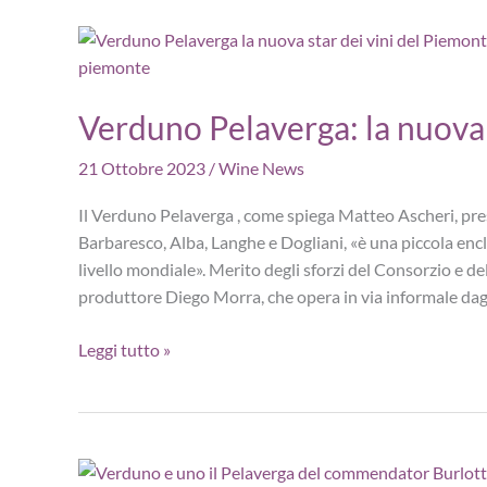
i
60
anni
del
Verduno Pelaverga: la nuova 
Consorzio
Collio
21 Ottobre 2023
/
Wine News
Il Verduno Pelaverga , come spiega Matteo Ascheri, pre
Barbaresco, Alba, Langhe e Dogliani, «è una piccola encl
livello mondiale». Merito degli sforzi del Consorzio e d
produttore Diego Morra, che opera in via informale dag
Verduno
Leggi tutto »
Pelaverga:
la
nuova
star
dei