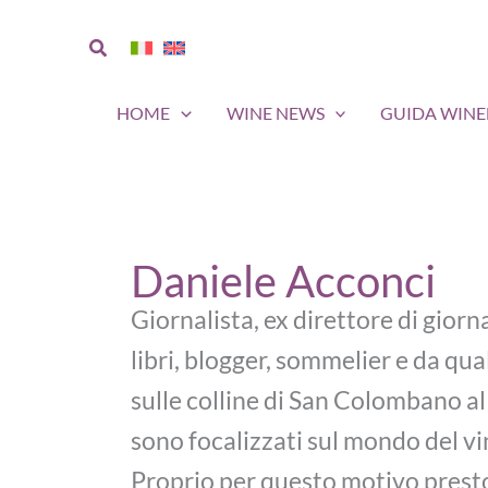
Vai
al
Cerca
contenuto
HOME
WINE NEWS
GUIDA WIN
Daniele Acconci
Giornalista, ex direttore di giorna
libri, blogger, sommelier e da qu
sulle colline di San Colombano al
sono focalizzati sul mondo del vi
Proprio per questo motivo prest