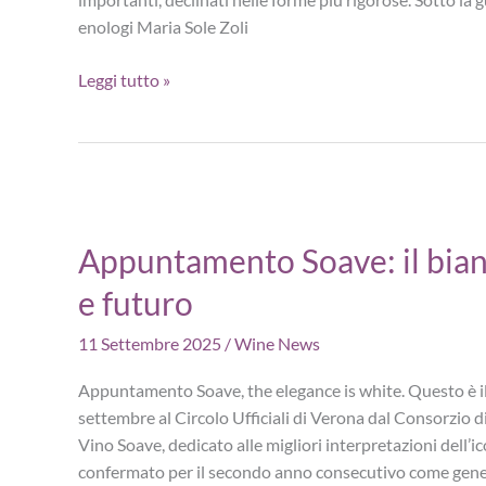
enologi Maria Sole Zoli
10
Leggi tutto »
anni
di
Tenuta
Casenuove
nel
cuore
Appuntamento Soave: il bian
del
e futuro
Chianti
Classico
11 Settembre 2025
/
Wine News
Appuntamento Soave, the elegance is white. Questo è il 
settembre al Circolo Ufficiali di Verona dal Consorzio d
Vino Soave, dedicato alle migliori interpretazioni dell’
confermato per il secondo anno consecutivo come gene