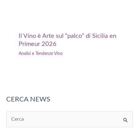
Il Vino è Arte sul “palco” di Sicilia en
Primeur 2026
Analisi e Tendenze Vino
CERCA NEWS
C
e
r