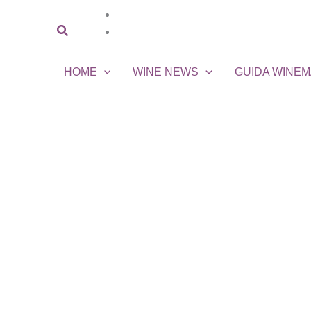
Vai
al
Cerca
contenuto
HOME
WINE NEWS
GUIDA WINE