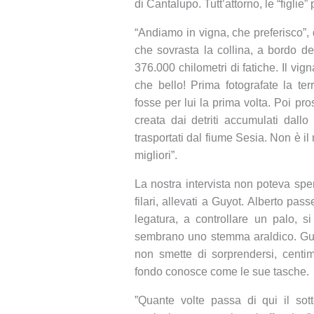
di Cantalupo. Tutt’attorno, le “figlie”
“Andiamo in vigna, che preferisco”,
che sovrasta la collina, a bordo de
376.000 chilometri di fatiche. Il vig
che bello! Prima fotografate la ter
fosse per lui la prima volta. Poi pr
creata dai detriti accumulati dallo
trasportati dal fiume Sesia. Non è il
migliori”.
La nostra intervista non poteva spe
filari, allevati a Guyot. Alberto pa
legatura, a controllare un palo, si
sembrano uno stemma araldico. Guar
non smette di sorprendersi, centi
fondo conosce come le sue tasche.
”Quante volte passa di qui il sot