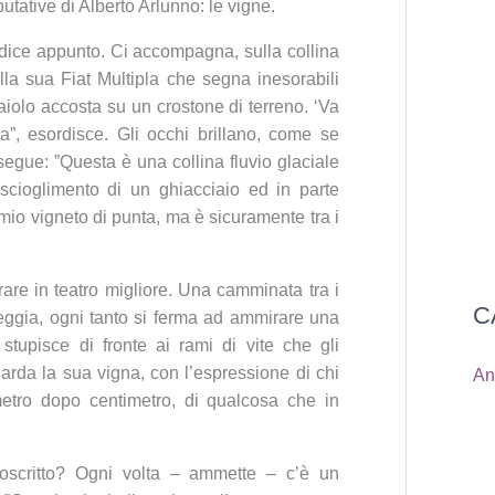
 putative di Alberto Arlunno: le vigne.
 dice appunto. Ci accompagna, sulla collina
lla sua Fiat Multipla che segna inesorabili
naiolo accosta su un crostone di terreno. ‘Va
ra”, esordisce. Gli occhi brillano, come se
osegue: ”Questa è una collina fluvio glaciale
 scioglimento di un ghiacciaio ed in parte
 mio vigneto di punta, ma è sicuramente tra i
rare in teatro migliore. Una camminata tra i
C
sseggia, ogni tanto si ferma ad ammirare una
 stupisce di fronte ai rami di vite che gli
da la sua vigna, con l’espressione di chi
An
metro dopo centimetro, di qualcosa che in
toscritto? Ogni volta – ammette – c’è un