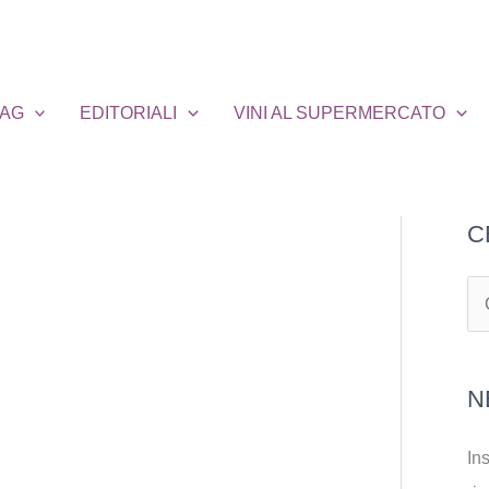
MAG
EDITORIALI
VINI AL SUPERMERCATO
C
C
e
r
N
c
a
Ins
: