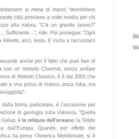
se andassero al mese di marzo “dovrebbero
rande città proviamo a volte invidia per chi
ezzo alla natura. ”C’è un grande lavoro?”
 Sufficiente…”, ride. Poi prosegue: ”Ogni
Wi
 Alberto, anzi, resta. E inizia a raccontarci
Wi
ressante anche per il fatto che puoi fare di
ina con un metodo Charmat, senza andare
rova di Metodo Classico, è lì dal 2002 che
sato e una prova di bianco, poca roba, ma
assaggiata”.
a dalla forma particolare, è l’occasione per
 lezione di geologia sulla Valsesia. ”Quella
 Galup, è
la reliquia dell’oceano
: la Tetide
ca dall’Europa. Quando, per effetto dei
’Africa ha perso l’America Meridionale, si è