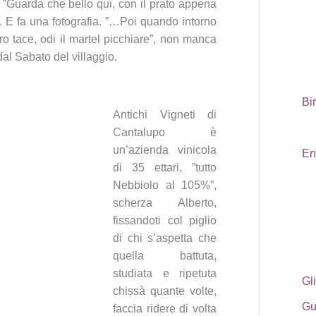
. ”Guarda che bello qui, con il prato appena
. E fa una fotografia. ”…Poi quando intorno
ltro tace, odi il martel picchiare”, non manca
al Sabato del villaggio.
Bi
Antichi Vigneti di
Cantalupo è
un’azienda vinicola
En
di 35 ettari, ”tutto
Nebbiolo al 105%”,
scherza Alberto,
fissandoti col piglio
di chi s’aspetta che
quella battuta,
studiata e ripetuta
Gli
chissà quante volte,
Gu
faccia ridere di volta