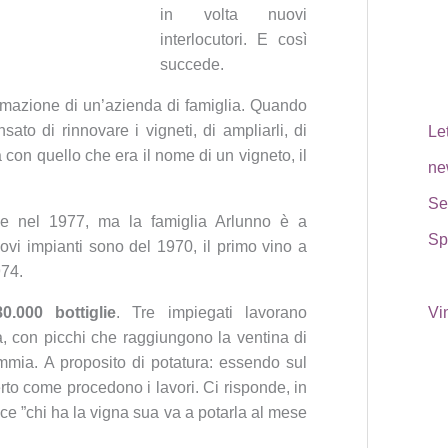
in volta nuovi
interlocutori. E così
succede.
rmazione di un’azienda di famiglia. Quando
to di rinnovare i vigneti, di ampliarli, di
Le
 con quello che era il nome di un vigneto, il
ne
Se
ce nel 1977, ma la famiglia Arlunno è a
Spi
vi impianti sono del 1970, il primo vino a
974.
0.000 bottiglie
. Tre impiegati lavorano
Vi
, con picchi che raggiungono la ventina di
mia. A proposito di potatura: essendo sul
erto come procedono i lavori. Ci risponde, in
ice ”chi ha la vigna sua va a potarla al mese