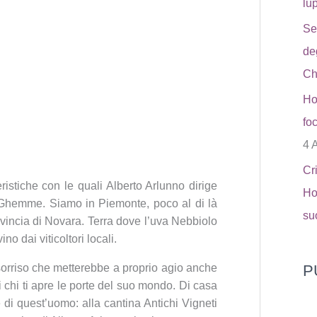
lu
Se
de
Ch
Ho
fo
4 
Cr
ristiche con le quali Alberto Arlunno dirige
Ho
i Ghemme. Siamo in Piemonte, poco al di là
su
ovincia di Novara. Terra dove l’uva Nebbiolo
o dai viticoltori locali.
 sorriso che metterebbe a proprio agio anche
P
o di chi ti apre le porte del suo mondo. Di casa
 di quest’uomo: alla cantina Antichi Vigneti