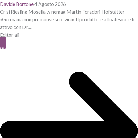
Davide Bortone
4 Agosto 2026
Crisi Riesling Mosella winemag Martin Foradori Hofstätter
«Germania non promuove suoi vini». Il produttore altoatesino è lì
attivo con Dr….
Editoriali
View All