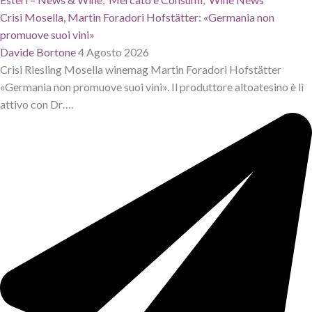
Crisi Mosella, Martin Foradori Hofstätter: «Germania non
promuove suoi vini»
Davide Bortone
4 Agosto 2026
Crisi Riesling Mosella winemag Martin Foradori Hofstätter
«Germania non promuove suoi vini». Il produttore altoatesino è lì
attivo con Dr….