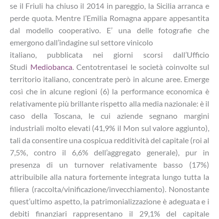
se il Friuli ha chiuso il 2014 in pareggio, la Sicilia arranca e
perde quota. Mentre l’Emilia Romagna appare appesantita
dal modello cooperativo. E’ una delle fotografie che
emergono dall’indagine sul settore vinicolo
italiano, pubblicata nei giorni scorsi dall’Ufficio
Studi
Mediobanca
. Centotrentasei le società coinvolte sul
territorio italiano, concentrate però in alcune aree. Emerge
così che in alcune regioni (6) la performance economica è
relativamente più brillante rispetto alla media nazionale: è il
caso della Toscana, le cui aziende segnano margini
industriali molto elevati (41,9% il Mon sul valore aggiunto),
tali da consentire una cospicua redditività del capitale (roi al
7,5%, contro il 6,6% dell’aggregato generale), pur in
presenza di un turnover relativamente basso (17%)
attribuibile alla natura fortemente integrata lungo tutta la
filiera (raccolta/vinificazione/invecchiamento). Nonostante
quest’ultimo aspetto, la patrimonializzazione è adeguata e i
debiti finanziari rappresentano il 29,1% del capitale