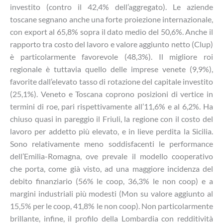
investito (contro il 42,4% dell’aggregato). Le aziende
toscane segnano anche una forte proiezione internazionale,
con export al 65,8% sopra il dato medio del 50,6%. Anche il
rapporto tra costo del lavoro e valore aggiunto netto (Clup)
è particolarmente favorevole (48,3%). Il migliore roi
regionale è tuttavia quello delle imprese venete (9,9%),
favorite dall’elevato tasso di rotazione del capitale investito
(25,1%). Veneto e Toscana coprono posizioni di vertice in
termini di roe, pari rispettivamente all’11,6% e al 6,2%. Ha
chiuso quasi in pareggio il Friuli, la regione con il costo del
lavoro per addetto più elevato, e in lieve perdita la Sicilia.
Sono relativamente meno soddisfacenti le performance
dell’Emilia-Romagna, ove prevale il modello cooperativo
che porta, come già visto, ad una maggiore incidenza del
debito finanziario (56% le coop, 36,3% le non coop) e a
margini industriali più modesti (Mon su valore aggiunto al
15,5% per le coop, 41,8% le non coop). Non particolarmente
brillante, infine, il profilo della Lombardia con redditività