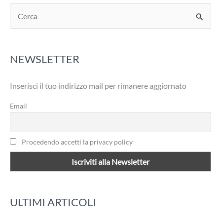
C
e
r
NEWSLETTER
c
a
Inserisci il tuo indirizzo mail per rimanere aggiornato
:
Email
Procedendo accetti la privacy policy
ULTIMI ARTICOLI