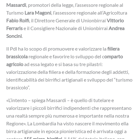
Massardi
, promotori della legge, l’assessore regionale al
Turismo
Lara Magoni
, l’assessore regionale all’Agricoltura
Fabio Rolfi
, il Direttore Generale di Unionbirrai
Vittorio
Ferraris
e il Consigliere Nazionale di Unionbirrai
Andrea
Soncini
.
Il Pdl ha lo scopo di promuovere e valorizzare la
filiera
brassicola
regionale e favorire lo sviluppo del c
omparto
agricolo
ad essa legato e si basa su tre pilastri:
valorizzazione della filiera e della formazione degli addetti,
identificabilità dei birrifici artigianali e sviluppo del “turismo
brassicolo”.
«L’intento – spiega Massardi – è quello di tutelare e
valorizzare i piccoli birrifici indipendenti che rappresentano
una realtà sempre più numerosa e importante nella nostra
Regione». La Lombardia ha visto nascere il movimento ella
birra artigianale in epoca pionieristica ed è arrivata oggi a
contare
155 micro-birrifici
, il 16% del totale italiano, con