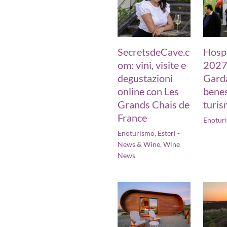
SecretsdeCave.c
Hospi
om: vini, visite e
2027,
degustazioni
Garda
online con Les
benes
Grands Chais de
turis
France
Enotur
Enoturismo
,
Esteri -
News & Wine
,
Wine
News