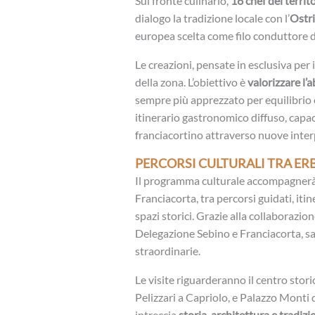
Sul fronte culinario,
16 chef del territ
dialogo la tradizione locale con l’
Ostr
europea scelta come filo conduttore d
Le creazioni, pensate in esclusiva per i
della zona. L’obiettivo è
valorizzare l’
sempre più apprezzato per equilibrio
itinerario gastronomico diffuso, capac
franciacortino attraverso nuove inter
PERCORSI CULTURALI TRA ER
Il programma culturale accompagnerà i
Franciacorta, tra percorsi guidati, itin
spazi storici. Grazie alla collaborazion
Delegazione Sebino e Franciacorta, sar
straordinarie.
Le visite riguarderanno il centro stor
Pelizzari a Capriolo, e Palazzo Monti 
intreccia
storia, architettura e tradizi