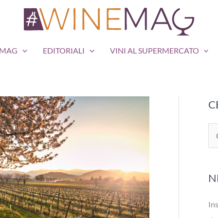
EMAG
EDITORIALI
VINI AL SUPERMERCATO
C
C
e
r
N
c
a
Ins
: