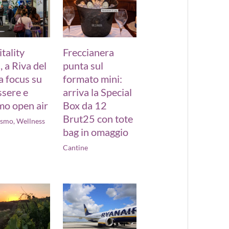
tality
Freccianera
 a Riva del
punta sul
 focus su
formato mini:
sere e
arriva la Special
mo open air
Box da 12
Brut25 con tote
ismo
,
Wellness
bag in omaggio
Cantine