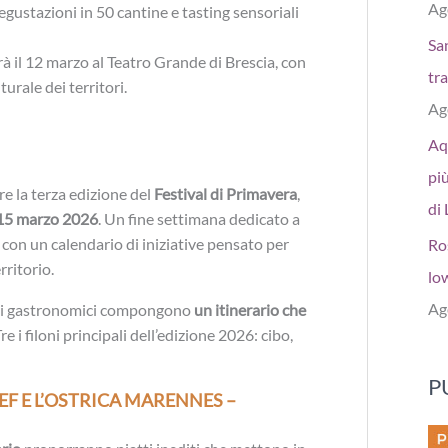
Ag
egustazioni in 50 cantine e tasting sensoriali
San
rà il 12 marzo al Teatro Grande di Brescia, con
tr
turale dei territori.
Ag
Aq
più
re la terza edizione del
Festival di Primavera
,
di 
15 marzo 2026
. Un fine settimana dedicato a
con un calendario di iniziative pensato per
Ro
rritorio.
low
Ag
orsi gastronomici compongono
un itinerario che
Tre i filoni principali dell’edizione 2026: cibo,
P
F E L’OSTRICA MARENNES –