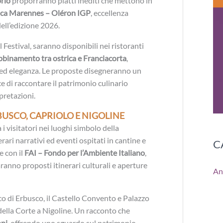
orio
proporranno piatti inediti che mettono in
ica Marennes – Oléron IGP
, eccellenza
ell’edizione 2026.
l Festival, saranno disponibili nei ristoranti
abbinamento tra ostrica e Franciacorta
,
 ed eleganza. Le proposte disegneranno un
e di raccontare il patrimonio culinario
pretazioni.
BUSCO, CAPRIOLO E NIGOLINE
 visitatori nei luoghi simbolo della
erari narrativi ed eventi ospitati in cantine e
C
e con il
FAI – Fondo per l’Ambiente Italiano
,
anno proposti itinerari culturali e aperture
An
ico di Erbusco, il Castello Convento e Palazzo
della Corte a Nigoline. Un racconto che
oni
, offrendo uno sguardo sul patrimonio