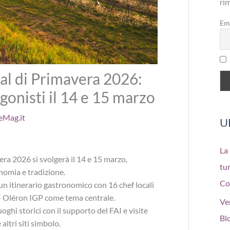
ri
Em
val di Primavera 2026:
gonisti il 14 e 15 marzo
eMag.it
U
La
era 2026 si svolgerà il 14 e 15 marzo,
tur
nomia e tradizione.
Co
n itinerario gastronomico con 16 chef locali
 – Oléron IGP come tema centrale.
Ve
uoghi storici con il supporto del FAI e visite
Bl
altri siti simbolo.