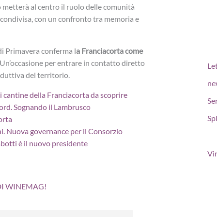
go metterà al centro il ruolo delle comunità
e condivisa, con un confronto tra memoria e
 di Primavera conferma l
a Franciacorta come
 Un’occasione per entrare in contatto diretto
Le
oduttiva del territorio.
ne
i cantine della Franciacorta da scoprire
Se
cord. Sognando il Lambrusco
Spi
orta
ini. Nuova governance per il Consorzio
otti è il nuovo presidente
Vi
 DI WINEMAG!