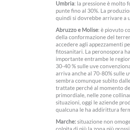
Umbria
: la pressione è molto f
punte fino al 30%. La produzio
quindi si dovrebbe arrivare a 
Abruzzo e Molise
: è piovuto c
della conformazione del terreno 
accedere agli appezzamenti per
fitosanitari. La peronospora h
importante entrambe le regioni
30-40 % sulle uve convenzional
arriva anche al 70-80% sulle u
sembra comunque subìto dalle 
trattate perché al momento del
primordiale, nelle zone collinar
situazioni, oggi le aziende pro
qualcuna le ha addirittura fer
Marche:
situazione non omogen
colpita di più la zona più pross