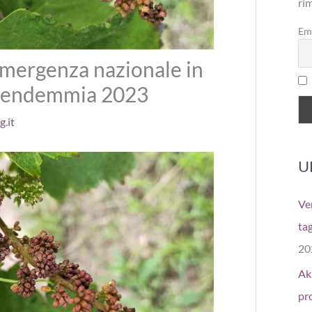
ri
Em
emergenza nazionale in
la vendemmia 2023
.it
U
Ver
tag
20
Aki
pr