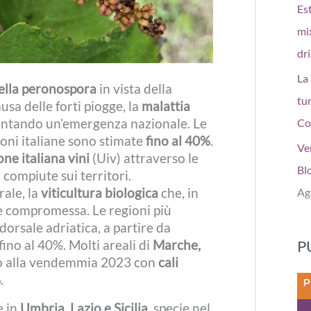
Est
mi
dr
La
della peronospora
in vista della
tur
ausa delle forti piogge, la
malattia
entando un’emergenza nazionale. Le
Co
ioni italiane sono stimate
fino al 40%
.
Ve
ne italiana vini
(Uiv) attraverso le
Bl
 compiute sui territori.
ale, la
viticultura biologica
che, in
Ag
e compromessa. Le regioni più
orsale adriatica, a partire da
P
fino al 40%. Molti areali di
Marche,
no alla vendemmia 2023 con
cali
%
.
e in
Umbria, Lazio e Sicilia
, specie nel