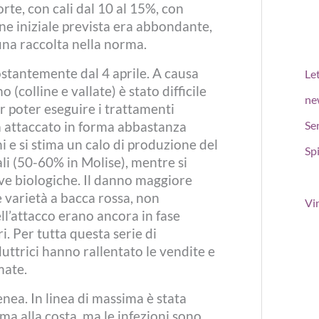
orte, con cali dal 10 al 15%, con
ne iniziale prevista era abbondante,
una raccolta nella norma.
ostantemente dal 4 aprile. A causa
Le
(colline e vallate) è stato difficile
ne
 poter eseguire i trattamenti
Se
a attaccato in forma abbastanza
 e si stima un calo di produzione del
Spi
i (50-60% in Molise), mentre si
ve biologiche. Il danno maggiore
varietà a bacca rossa, non
Vi
l’attacco erano ancora in fase
i. Per tutta questa serie di
duttrici hanno rallentato le vendite e
mate.
ea. In linea di massima è stata
ima alla costa, ma le infezioni sono