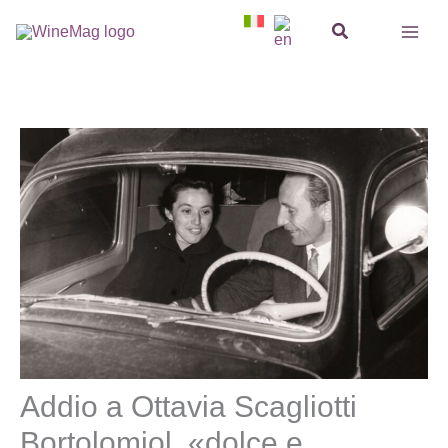
Vai
Cerca
al
contenuto
Addio a Ottavia Scagliotti
Bortolomiol, «dolce e