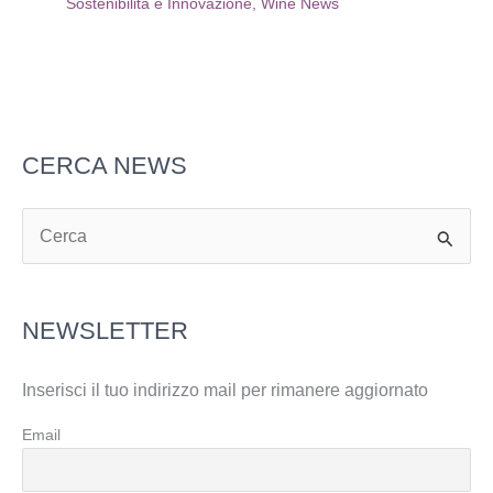
Sostenibilità e Innovazione
,
Wine News
CERCA NEWS
C
e
r
NEWSLETTER
c
a
Inserisci il tuo indirizzo mail per rimanere aggiornato
:
Email