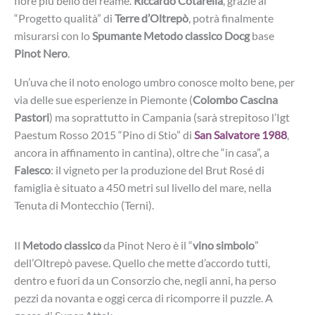
fiore più bello del reame.
Riccardo Cotarella
, grazie al
“Progetto qualità” di
Terre d’Oltrepò
, potrà finalmente
misurarsi con lo
Spumante Metodo classico
Docg
base
Pinot Nero
.
Un’uva che il noto enologo umbro conosce molto bene, per
via delle sue esperienze in Piemonte (
Colombo Cascina
Pastori
) ma soprattutto in Campania (sarà strepitoso l’Igt
Paestum Rosso 2015 “Pino di Stio” di
San Salvatore 1988
,
ancora in affinamento in cantina), oltre che “in casa”, a
Falesco
: il vigneto per la produzione del Brut Rosé di
famiglia è situato a 450 metri sul livello del mare, nella
Tenuta di Montecchio (Terni).
Il
Metodo classico
da Pinot Nero è il “
vino simbolo
”
dell’Oltrepò pavese. Quello che mette d’accordo tutti,
dentro e fuori da un Consorzio che, negli anni, ha perso
pezzi da novanta e oggi cerca di ricomporre il puzzle. A