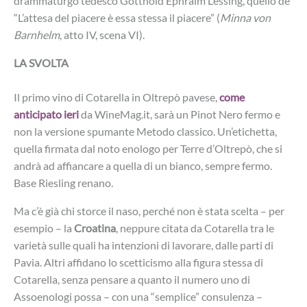
drammaturgo tedesco Gotthold Ephraim Lessing, quello de
“L’attesa del piacere è essa stessa il piacere” (
Minna von
Barnhelm
, atto IV, scena VI).
LA SVOLTA
Il primo vino di Cotarella in Oltrepò pavese,
come
anticipato ieri
da WineMag.it, sarà un Pinot Nero fermo e
non la versione spumante Metodo classico. Un’etichetta,
quella firmata dal noto enologo per Terre d’Oltrepò, che si
andrà ad affiancare a quella di un bianco, sempre fermo.
Base Riesling renano.
Ma c’è già chi storce il naso, perché non è stata scelta – per
esempio – la
Croatina
, neppure citata da Cotarella tra le
varietà sulle quali ha intenzioni di lavorare, dalle parti di
Pavia. Altri affidano lo scetticismo alla figura stessa di
Cotarella, senza pensare a quanto il numero uno di
Assoenologi possa – con una “semplice” consulenza –