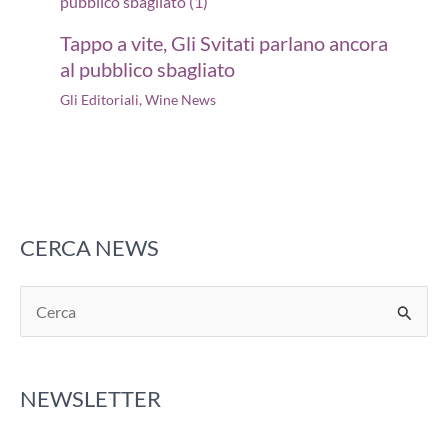
Tappo a vite, Gli Svitati parlano ancora
al pubblico sbagliato
Gli Editoriali
,
Wine News
CERCA NEWS
C
e
r
NEWSLETTER
c
a