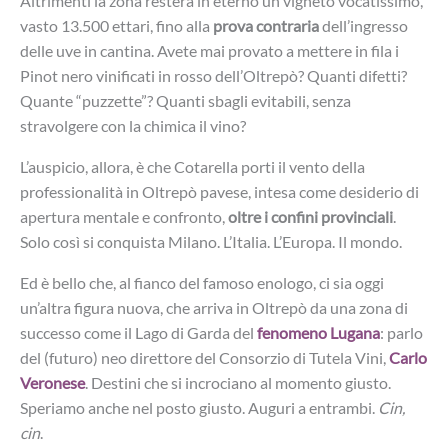
Altrimenti la zona resterà in eterno un vigneto vocatissimo,
vasto 13.500 ettari, fino alla
prova contraria
dell’ingresso
delle uve in cantina. Avete mai provato a mettere in fila i
Pinot nero vinificati in rosso dell’Oltrepò? Quanti difetti?
Quante “puzzette”? Quanti sbagli evitabili, senza
stravolgere con la chimica il vino?
L’auspicio, allora, è che Cotarella porti il vento della
professionalità in Oltrepò pavese, intesa come desiderio di
apertura mentale e confronto,
oltre i confini provinciali
.
Solo così si conquista Milano. L’Italia. L’Europa. Il mondo.
Ed è bello che, al fianco del famoso enologo, ci sia oggi
un’altra figura nuova, che arriva in Oltrepò da una zona di
successo come il Lago di Garda del
fenomeno Lugana
: parlo
del (futuro) neo direttore del Consorzio di Tutela Vini,
Carlo
Veronese
. Destini che si incrociano al momento giusto.
Speriamo anche nel posto giusto. Auguri a entrambi.
Cin,
cin
.