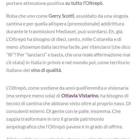
portare attenzione positiva
su tutto l’Oltrepò
.
Roba che uno come
Gerry Scotti
, assoldato da una singola
cantina e per quella all’opera (promozionale) addirittura
durante le trasmissioni Mediaset, può scordarsi. Eh, già.
L’Oltrepò ha bisogno di dieci, cento, mille Cotarella e di
meno
showman
dalla lacrima facile, per rilanciarsi (che dico
“Ri”? Per “lanciarsi” e basta, che una reale affermazione mai
c’è stata) in Italia in primis e nel mondo poi, come territorio
italiano del
vino di qualità
.
L’Oltrepò, come sostiene da anni quell’eremita e visionaria
(ma sempre meno sola) di
Ottavia Vistarino
, ha bisogno di
tecnici di cantina che abbiano visto oltre al proprio naso. Di
consulenti esterni. Di gente con le palle, insomma. Che
sappia trasformare in oro il grande patrimonio
ampelografico che l’Oltrepò pavese è in grado di offrire.