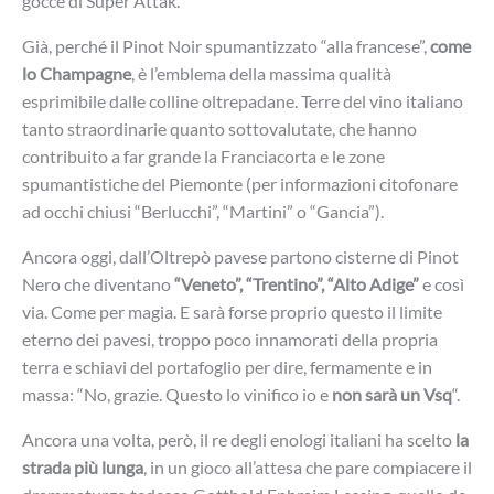
gocce di Super Attak.
Già, perché il Pinot Noir spumantizzato “alla francese”,
come
lo Champagne
, è l’emblema della massima qualità
esprimibile dalle colline oltrepadane. Terre del vino italiano
tanto straordinarie quanto sottovalutate, che hanno
contribuito a far grande la Franciacorta e le zone
spumantistiche del Piemonte (per informazioni citofonare
ad occhi chiusi “Berlucchi”, “Martini” o “Gancia”).
Ancora oggi, dall’Oltrepò pavese partono cisterne di Pinot
Nero che diventano
“Veneto”, “Trentino”, “Alto Adige”
e così
via. Come per magia. E sarà forse proprio questo il limite
eterno dei pavesi, troppo poco innamorati della propria
terra e schiavi del portafoglio per dire, fermamente e in
massa: “No, grazie. Questo lo vinifico io e
non sarà un Vsq
“.
Ancora una volta, però, il re degli enologi italiani ha scelto
la
strada più lunga
, in un gioco all’attesa che pare compiacere il