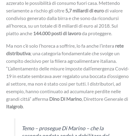
azzerato le possibilità di consumo fuori casa. Mettendo
seriamente a rischio gli oltre
5,7 miliardi di euro
di valore
condiviso generato dalla birra e che sono da ricondursi
all’horeca, su un totale di 8 miliardi di euro al 2018. Sul
piatto anche
144.000 posti di lavoro
da proteggere.
Ma non c’è solo l’horeca a soffrire, lo fa anche l’intera
rete
distributiva
; una categoria fondamentale che svolge un
compito decisivo per la filiera agroalimentare italiana.
“L’allentamento delle misure imposte dall’emergenza Covid-
19 in estate sembrava aver regalato una boccata d’ossigeno
al settore, ma non è stato così per tutti. I distributori, ad
esempio, hanno continuato ad accumulare perdite nelle
grandi città” afferma
Dino Di Marino
, Direttore Generale di
Italgrob
.
Temo – prosegue Di Marino – che la
seconda ondata andrà a debilitare del