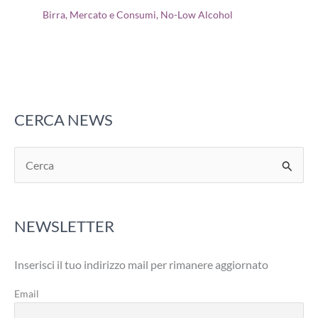
Birra
,
Mercato e Consumi
,
No-Low Alcohol
CERCA NEWS
C
e
r
NEWSLETTER
c
a
Inserisci il tuo indirizzo mail per rimanere aggiornato
:
Email