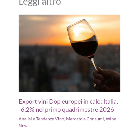
Leggi altro
Export vini Dop europei in calo: Italia,
-6,2% nel primo quadrimestre 2026
Analisi e Tendenze Vino
,
Mercato e Consumi
,
Wine
News