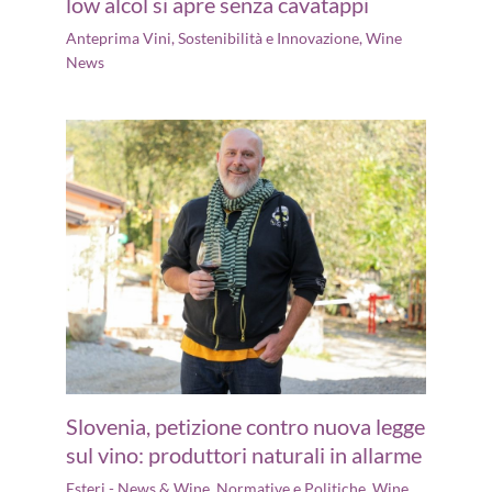
low alcol si apre senza cavatappi
Anteprima Vini
,
Sostenibilità e Innovazione
,
Wine
News
Slovenia, petizione contro nuova legge
sul vino: produttori naturali in allarme
Esteri - News & Wine
,
Normative e Politiche
,
Wine