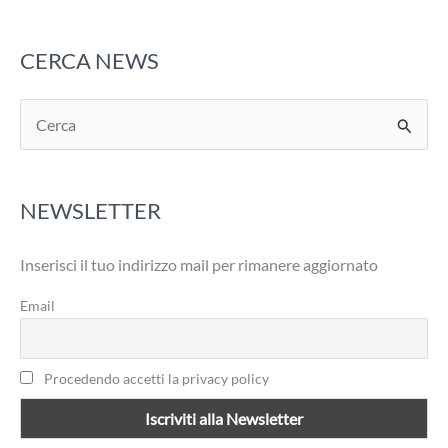
CERCA NEWS
C
e
r
NEWSLETTER
c
a
Inserisci il tuo indirizzo mail per rimanere aggiornato
:
Email
Procedendo accetti la privacy policy