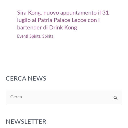
Sira Kong, nuovo appuntamento il 31
luglio al Patria Palace Lecce con i
bartender di Drink Kong
Eventi Spirits
,
Spirits
CERCA NEWS
C
e
r
NEWSLETTER
c