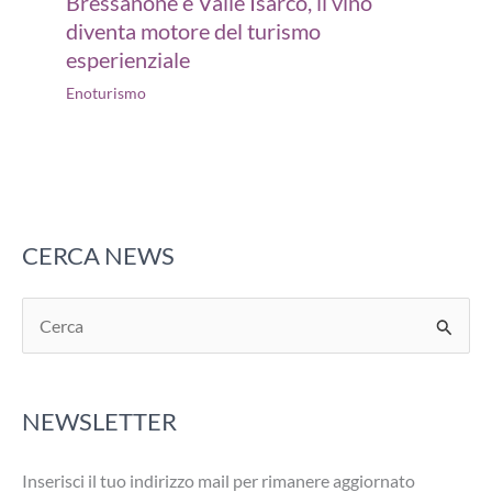
Bressanone e Valle Isarco, il vino
diventa motore del turismo
esperienziale
Enoturismo
CERCA NEWS
C
e
r
NEWSLETTER
c
a
Inserisci il tuo indirizzo mail per rimanere aggiornato
: