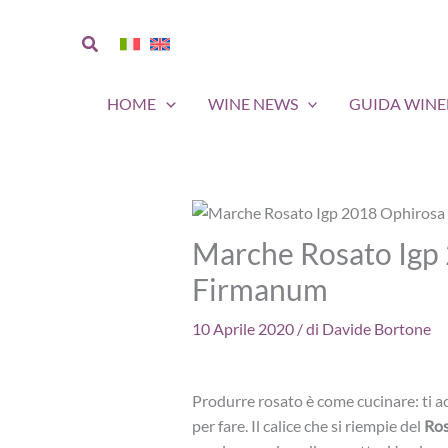
Vai
al
Cerca
contenuto
HOME
WINE NEWS
GUIDA WIN
Marche Rosato Igp 
Firmanum
10 Aprile 2020
/ di
Davide Bortone
Produrre rosato è come cucinare: ti ac
per fare. Il calice che si riempie del
Ros