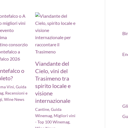
Bi
En
Viandante del
ntefalco o
Cielo, vini del
leto?
Trasimeno tra
spirito locale e
ima Vini
,
Guida
visione
ag
,
Recensioni e
gi
,
Wine News
internazionale
Gli
Cantine
,
Guida
Winemag
,
Migliori vini
Gu
- Top 100 Winemag
,