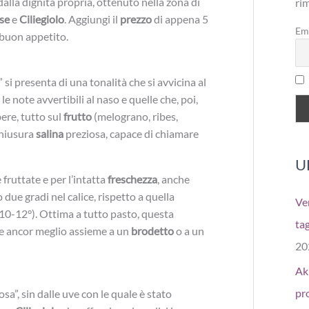
alla dignità propria, ottenuto nella zona di
ri
se
e
Ciliegiolo
. Aggiungi il
prezzo
di appena 5
Em
: buon appetito.
i presenta di una tonalità che si avvicina al
e note avvertibili al naso e quelle che, poi,
bere, tutto sul
frutto
(melograno, ribes,
chiusura
salina
preziosa, capace di chiamare
U
fruttate e per l’intatta
freschezza
, anche
due gradi nel calice, rispetto a quella
Ver
 (10-12°). Ottima a tutto pasto, questa
tag
re ancor meglio assieme a un
brodetto
o a un
20
Aki
pr
”, sin dalle uve con le quale è stato