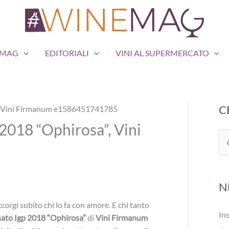
EMAG
EDITORIALI
VINI AL SUPERMERCATO
C
2018 “Ophirosa”, Vini
C
e
r
N
c
a
corgi subito chi lo fa con amore. E chi tanto
Ins
ato Igp 2018 “Ophirosa”
di
Vini Firmanum
: