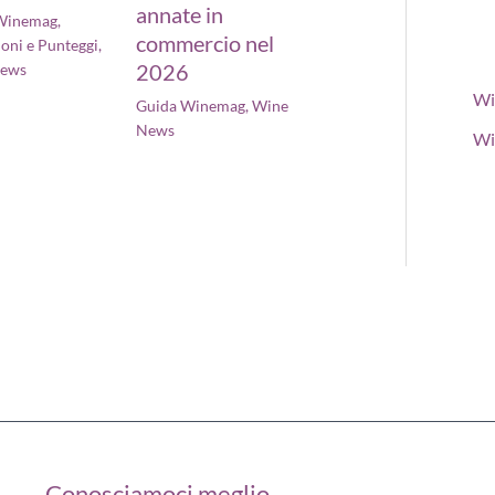
annate in
Winemag
,
commercio nel
oni e Punteggi
,
2026
News
Wi
Guida Winemag
,
Wine
News
Wi
Conosciamoci meglio