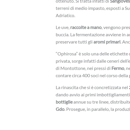
ottenuto. Si tratta infatti di
Sangiovese
terreni di medio impasto, esposti a Sud
Adriatico.
Le uve,
raccolte a mano
, vengono pres
buccia. La fermentazione avviene in ac
preservare tutti gli
aromi primari
. An
“Ophirosa” è solo una delle etichette 
privata, sorge infatti dalle ceneri dell
di Montottone, nei pressi di
Fermo
, n
contare circa 400 soci nel corso della 
La rinascita che si è concretizzata nel
dando avvio ai primi imbottigliamenti.
bottiglie
annue su tre linee, distribuite
Gdo
. Prosegue, in parallelo, la produz