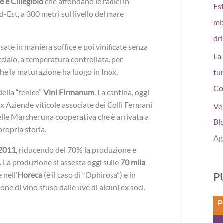
 e Ciliegiolo
che affondano le radici in
Est
-Est, a 300 metri sul livello del mare
mi
dr
sate in maniera soffice e poi vinificate senza
La
ciaio, a temperatura controllata, per
che la maturazione ha luogo in Inox.
tur
Co
della “fenice”
Vini Firmanum
. La cantina, oggi
’ex Aziende viticole associate dei Colli Fermani
Ve
elle Marche: una cooperativa che è arrivata a
Bl
propria storia.
Ag
2011
, riducendo del 70% la produzione e
 La produzione si assesta oggi sulle
70 mila
P
 nell’
Horeca
(è il caso di “Ophirosa”) e in
ione di vino sfuso dalle uve di alcuni ex soci.