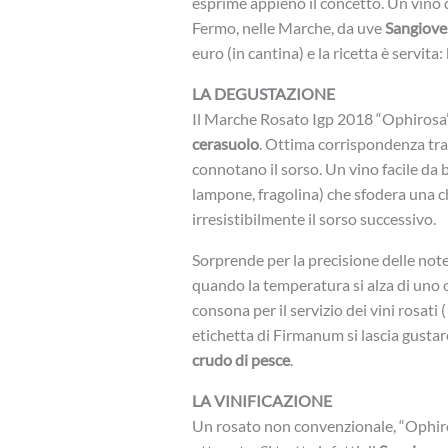
esprime appieno il concetto. Un vino d
Fermo, nelle Marche, da uve
Sangiove
euro (in cantina) e la ricetta è servita
LA DEGUSTAZIONE
Il Marche Rosato Igp 2018 “Ophirosa” s
cerasuolo
. Ottima corrispondenza tra l
connotano il sorso. Un vino facile da 
lampone, fragolina) che sfodera una 
irresistibilmente il sorso successivo.
Sorprende per la precisione delle note 
quando la temperatura si alza di uno o 
consona per il servizio dei vini rosati
etichetta di Firmanum si lascia gusta
crudo di pesce
.
LA VINIFICAZIONE
Un rosato non convenzionale, “Ophirosa