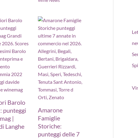
Wine News
Le
ne
Se
Spi
Vi
ori Barolo
Amarone
: punteggi
Famiglie
mag |
Storiche:
di Langhe
punteggi delle 7
6