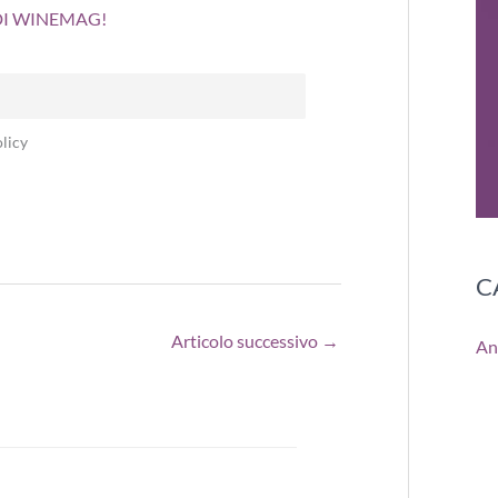
 DI WINEMAG!
licy
C
Articolo successivo
→
An