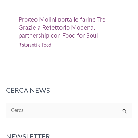
Progeo Molini porta le farine Tre
Grazie a Refettorio Modena,
partnership con Food for Soul
Ristoranti e Food
CERCA NEWS
C
e
r
NEWSLETTER
c