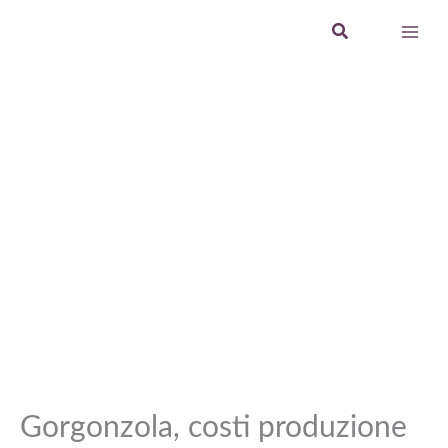
Vai
Cerca
al
contenuto
Gorgonzola, costi produzione