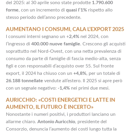
del 2025: al 30 aprile sono state prodotte
1.790.600
forme
, con un incremento di
quasi l’1%
rispetto allo
stesso periodo dell’anno precedente.
AUMENTANO I CONSUMI, CALA L’EXPORT 2025
I consumi interni segnano un +
2,4%
nel 2024, con
l’ingresso di
400.000 nuove famiglie
. Crescono gli acquisti
soprattutto nel Nord-Ovest, con una netta prevalenza di
consumo da parte di famiglie di fascia medio-alta, senza
figli e con responsabili d’acquisto over 55. Sul fronte
export, il 2024 ha chiuso con un
+4,8%
, per un totale di
26.188 tonnellate
vendute all’estero. Il 2025 si apre però
con un segnale negativo:
-1,4%
nei primi due mesi.
AURICCHIO: «COSTI ENERGETICI E LATTE IN
AUMENTO, IL FUTURO È INCERTO»
Nonostante i numeri positivi, i produttori lanciano un
allarme chiaro.
Antonio Auricchio
, presidente del
Consorzio, denuncia l’aumento dei costi lungo tutta la