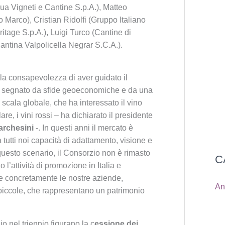
a Vigneti e Cantine S.p.A.), Matteo
 Marco), Cristian Ridolfi (Gruppo Italiano
eritage S.p.A.), Luigi Turco (Cantine di
antina Valpolicella Negrar S.C.A.).
 consapevolezza di aver guidato il
, segnato da sfide geoeconomiche e da una
cala globale, che ha interessato il vino
are, i vini rossi – ha dichiarato il presidente
archesini
-. In questi anni il mercato è
utti noi capacità di adattamento, visione e
 questo scenario, il Consorzio non è rimasto
C
l’attività di promozione in Italia e
ere concretamente le nostre aziende,
An
 piccole, che rappresentano un patrimonio
io nel triennio figurano la c
essione dei