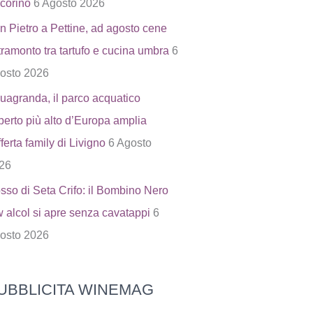
corino
6 Agosto 2026
n Pietro a Pettine, ad agosto cene
 tramonto tra tartufo e cucina umbra
6
osto 2026
uagranda, il parco acquatico
perto più alto d’Europa amplia
fferta family di Livigno
6 Agosto
26
sso di Seta Crifo: il Bombino Nero
w alcol si apre senza cavatappi
6
osto 2026
UBBLICITA WINEMAG