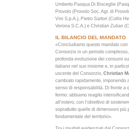
Umberto Pasqua Di Bisceglie (Pasqu
Provolo (Provolo Soc. Agr. di Provolo
Vini S.p.A.), Pietro Sartori (Collis H
Verona S.C.A.) e Christian Zulian (C
IL BILANCIO DEL MANDATO
«Concludiamo questo mandato con la
Consorzio in un periodo complesso
profonda evoluzione dei consumi su s
italiano nel suo insieme e, in particol
uscente del Consorzio,
Christian M
cambiato rapidamente, imponendo a t
senso di responsabilità. Di fronte a
fermo: abbiamo reagito intensificando 
all’estero, con l’obiettivo di sosten
soprattutto quelle di dimensioni più
fondamentale del territorio».
Tra i risultati evidenziati dal Consorz