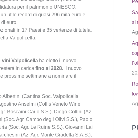
Pe
didatura per il patrimonio UNESCO.
Sa
 un utile record di quasi 296 mila euro e
i di euro.
al
ionali in 17 Paesi e 35 vertenze di tutela,
Ag
ella Valpolicella.
Aq
co
vini Valpolicella
ha eletto il nuovo
l’o
esterà in carica
fino al 2028
. Il nuovo
20
le prossime settimane a nominare il
Ro
lo
 Albertini (Cantina Soc. Valpolicella
Ag
 Agostino Anselmi (Collis Veneto Wine
gr. Boscaini Carlo S.S.), Diego Cottini (Az.
 (Soc. Agr. Campo degli Olivi S.S.), Paolo
P
uria (Soc. Agr. Le Ruine S.S.), Giovanni Lai
archesini (Az. Agr. Monte Gradella S.A.S.),