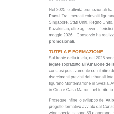
Nel 2025 le attività promozionali ha
Paesi
. Tra i mercati coinvolti figur
Singapore, Stati Uniti, Regno Unito,
Kazakistan, oltre agli eventi fieristic
maggio 2026 il Consorzio ha reali
promozionali
.
TUTELA E FORMAZIONE
Sul fronte della tutela, nel 2025 son
legate
soprattutto all’
Amarone della
conclusi positivamente con il ritiro de
risarcimenti previsti dai tribunali int
figurano Montemarrone in Svezia, A
in Cina e Casa Marroni nel territori
Prosegue infine lo sviluppo del
Valp
progetto formativo avviato dal Conso
wine specialist sono 89 e operano in 