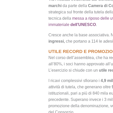
marchi
da parte della
Camera di C
strategica sul fronte della tutela de
tecnica della
messa a riposo delle uv
immateriale
dell’UNESCO
.
Cresce anche la base associativa. N
ingressi,
che portano a 114 le adesi
UTILE RECORD E PROMOZIO
Nel corso dell’assemblea, che ha reg
all’80%, i soci hanno approvato all’
L’esercizio si chiude con un
utile r
I ricavi complessivi sfiorano i
4,9 mil
attività di tutela, che generano oltre
istituzionali, pari a più di 840 mila e
precedente. Superano invece i 3 milio
promozione della denominazione, voc
del Consorzio.