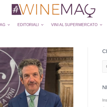
MAG
EDITORIALI
VINI AL SUPERMERCATO
C
C
e
r
N
c
a
Ins
: