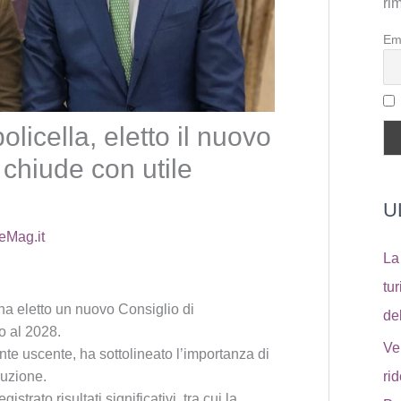
ri
Em
licella, eletto il nuovo
chiude con utile
U
eMag.it
La
tu
 ha eletto un nuovo Consiglio di
de
o al 2028.
Ve
nte uscente, ha sottolineato l’importanza di
luzione.
ri
istrato risultati significativi, tra cui la