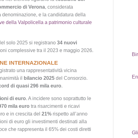
ommercio di Verona
, considerata
lla denominazione, e la candidatura della
e della Valpolicella a patrimonio culturale
el solo 2025 si registrano
34 nuovi
oni complessive tra il 2023 e maggio 2026.
Bi
NE INTERNAZIONALE
istrato una rappresentatività vicina
En
unanimità il
bilancio 2025
del Consorzio.
ecord di quasi 296 mila euro
.
ioni di euro
. A incidere sono soprattutto le
970 mila euro
tra risarcimenti e ricavi
uro e in crescita del
21%
rispetto all’anno
ni di euro gli investimenti destinati alla
e che rappresenta il 65% dei costi diretti
Gli