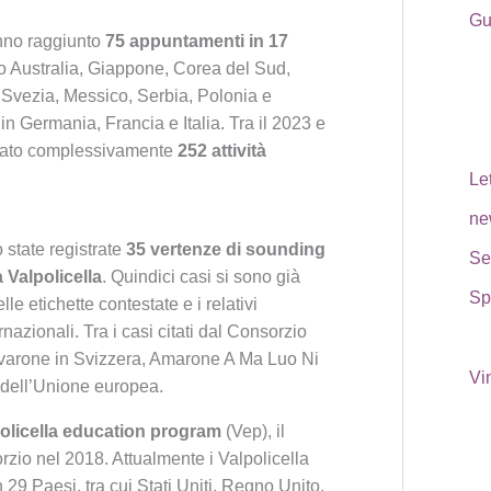
Gu
nno raggiunto
75 appuntamenti in 17
ano Australia, Giappone, Corea del Sud,
 Svezia, Messico, Serbia, Polonia e
i in Germania, Francia e Italia. Tra il 2023 e
zzato complessivamente
252 attività
Le
ne
o state registrate
35 vertenze di sounding
Se
 Valpolicella
. Quindici casi si sono già
Spi
lle etichette contestate e i relativi
ernazionali. Tra i casi citati dal Consorzio
varone in Svizzera, Amarone A Ma Luo Ni
Vi
o dell’Unione europea.
olicella education program
(Vep), il
rzio nel 2018. Attualmente i Valpolicella
29 Paesi, tra cui Stati Uniti, Regno Unito,