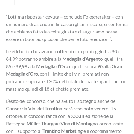
“L’ottima risposta ricevuta – conclude Fologheraiter – con
un numero di aziende in linea con gli anni scorsi, ci conferma
che abbiamo fatto la scelta giusta e ci auguriamo possa
essere di buon auspicio anche per le future edizioni”.
Le etichette che avranno ottenuto un punteggio tra 80 e
84,99 potranno ambire alla
Medaglia d’Argento
, quelli tra
85 e 89,99 alla
Medaglia d’Oro
e quelli sopra 90 alla
Gran
Medaglia d’Oro
, con il limite che i vini premiati non
potranno superare il 30% del totale dei partecipanti, per un
massimo quindi di 18 etichette premiate.
L’esito del concorso, che ha avuto il sostegno anche del
Consorzio Vini del Trentino
, sarà reso noto venerdì 16
ottobre, in concomitanza con la XXXIII edizione della
Rassegna
Müller Thurgau: Vino di Montagna
, organizzata
con il supporto di
Trentino Marketin
g e il coordinamento