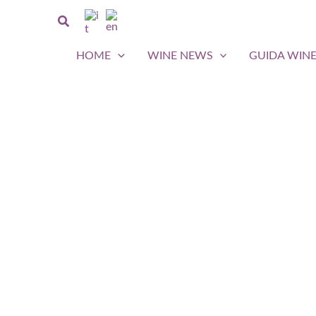
Vai
Cerca
al
contenuto
HOME
WINE NEWS
GUIDA WIN