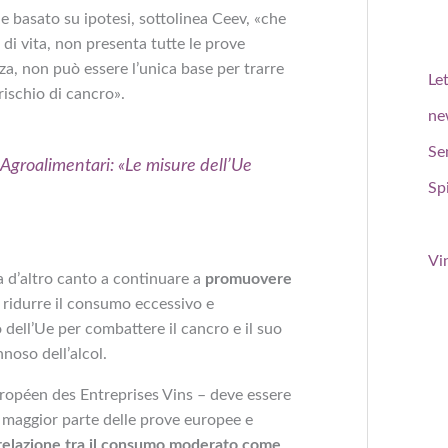
ne basato su ipotesi, sottolinea Ceev, «che
 di vita, non presenta tutte le prove
nza, non può essere l’unica base per trarre
Le
rischio di cancro».
ne
Se
Agroalimentari: «Le misure dell’Ue
Spi
Vi
a d’altro canto a continuare a
promuovere
 ridurre il consumo eccessivo e
 dell’Ue per combattere il cancro e il suo
nnoso dell’alcol.
opéen des Entreprises Vins –
deve essere
 maggior parte delle prove europee e
relazione tra il consumo moderato come