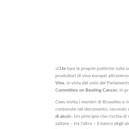
«L’
Ue
basi le proprie politiche sulla s
produttori di vino europei attraverso
Vins
, in
vista del voto del Parlamen
Committee on Beating Cancer
, in 
Ceev invita i membri di Bruxelles a r
contenute nel documento, secondo c
di alcol
». Un principio che rischia d
saltare – tra l’altro – il banco degli a