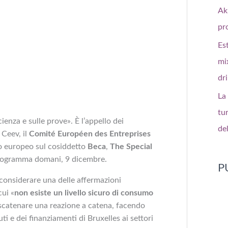
Ak
pr
Es
mi
dr
La
tu
cienza e sulle prove». È l’appello dei
de
 Ceev, il
Comité Européen des Entreprises
to europeo sul cosiddetto
Beca
,
The Special
programma domani, 9 dicembre.
P
iconsiderare una delle affermazioni
ui «
non esiste un livello sicuro di consumo
i scatenare una reazione a catena, facendo
iuti e dei finanziamenti di Bruxelles ai settori