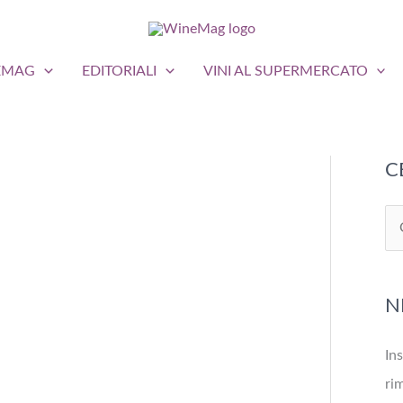
EMAG
EDITORIALI
VINI AL SUPERMERCATO
C
C
e
r
N
c
a
Ins
:
ri