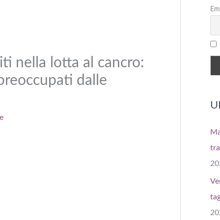
Ema
ti nella lotta al cancro:
preoccupati dalle
U
e
Ma
tr
20
Ve
tag
20