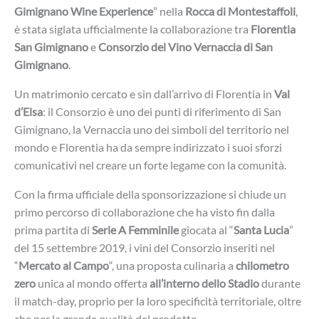
Gimignano Wine Experience
” nella
Rocca di Montestaffoli
,
è stata siglata ufficialmente la collaborazione tra
Florentia
San Gimignano
e
Consorzio del Vino Vernaccia di San
Gimignano
.
Un matrimonio cercato e sin dall’arrivo di Florentia in
Val
d’Elsa
: il Consorzio è uno dei punti di riferimento di San
Gimignano, la Vernaccia uno dei simboli del territorio nel
mondo e Florentia ha da sempre indirizzato i suoi sforzi
comunicativi nel creare un forte legame con la comunità.
Con la firma ufficiale della sponsorizzazione si chiude un
primo percorso di collaborazione che ha visto fin dalla
prima partita di
Serie A Femminile
giocata al “
Santa Lucia
”
del 15 settembre 2019, i vini del Consorzio inseriti nel
“
Mercato al Campo
“, una proposta culinaria a
chilometro
zero
unica al mondo offerta
all’interno dello Stadio
durante
il match-day, proprio per la loro specificità territoriale, oltre
che per la grande qualità del prodotto.