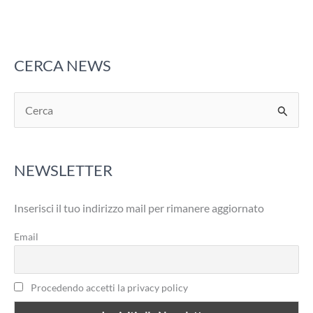
CERCA NEWS
C
e
r
NEWSLETTER
c
a
Inserisci il tuo indirizzo mail per rimanere aggiornato
:
Email
Procedendo accetti la privacy policy