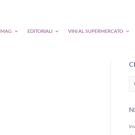
EMAG
EDITORIALI
VINI AL SUPERMERCATO
C
C
e
r
N
c
a
Ins
: