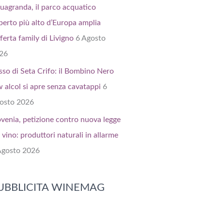
uagranda, il parco acquatico
perto più alto d’Europa amplia
fferta family di Livigno
6 Agosto
26
sso di Seta Crifo: il Bombino Nero
w alcol si apre senza cavatappi
6
osto 2026
ovenia, petizione contro nuova legge
 vino: produttori naturali in allarme
Agosto 2026
UBBLICITA WINEMAG