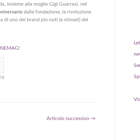
a, insieme alla moglie Gigi Guarrasi, nel
nniversario
dalla fondazione, la rivoluzione
 di uno dei brand più noti (e stimati) del
Le
WINEMAG!
ne
Se
Spi
cy
Vi
Articolo successivo
→