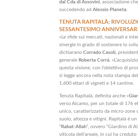
dal Cda di Assovini
, associazione ch
succedendo ad
Alessio Planeta
.
TENUTA RAPITALÀ: RIVOLUZI
SESSANTESIMO ANNIVERSAR
«Le sfide sui mercati, nazionali e int
sinergie in grado di sostenere lo svil
dichiarano
Corrado Casoli,
presidente
generale
Roberta Corrà
. «L’acquisizi
questa visione, con l’obiettivo di pro
si legge ancora nella nota stampa del
1.600 ettari di vigneti e 14 cantine.
Tenuta Rapitalà, definita anche «
Giar
verso Alcamo, per un totale di 176 et
unico, caratterizzato da micro-zone c
suolo, altezza e vitigni. Rapitalà è u
“
Rabat-Allah
“, ovvero “Giardino di A
viticola dell’areale, in cui ha credu