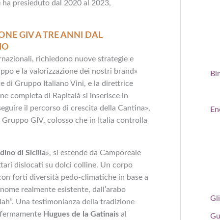
e ha presieduto dal 2020 al 2023,
ONE GIV A TRE ANNI DAL
IO
ernazionali, richiedono nuove strategie e
uppo e la valorizzazione dei nostri brand»
Bi
 di Gruppo Italiano Vini, e la direttrice
one completa di Rapitalà si inserisce in
seguire il percorso di crescita della Cantina»,
En
 Gruppo GIV, colosso che in Italia controlla
dino di Sicilia
», si estende da Camporeale
tari dislocati su dolci colline. Un corpo
on forti diversità pedo-climatiche in base a
n nome realmente esistente, dall’arabo
Gli
llah”. Una testimonianza della tradizione
to fermamente
Hugues de la Gatinais
al
Gu