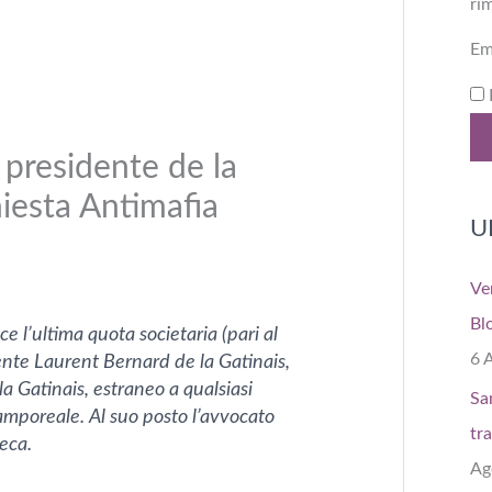
ri
Em
l presidente de la
hiesta Antimafia
U
Ve
Bl
ce l’ultima quota societaria (pari al
6 
ente Laurent Bernard de la Gatinais,
a Gatinais, estraneo a qualsiasi
Sa
amporeale. Al suo posto l’avvocato
tr
eca.
Ag