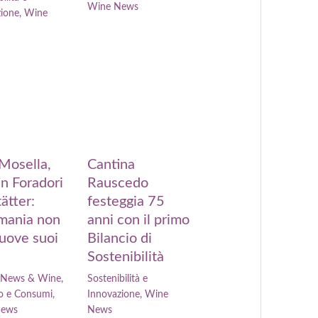
Wine News
zione
,
Wine
 Mosella,
Cantina
n Foradori
Rauscedo
ätter:
festeggia 75
mania non
anni con il primo
uove suoi
Bilancio di
Sostenibilità
- News & Wine
,
Sostenibilità e
o e Consumi
,
Innovazione
,
Wine
News
News