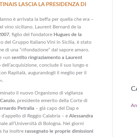
INAIS LASCIA LA PRESIDENZA DI
danno è arrivata la beffa per quella che era –
el vino siciliano. Laurent Bernard de la
 2007
, figlio del fondatore
Hugues de la
del Gruppo Italiano Vini in Sicilia, è stato
me di una “rifondazione” dal sapore amaro.
me «un
sentito ringraziamento a Laurent
 dell’acquisizione, conclude il suo lungo e
on Rapitalà, augurandogli il meglio per il
».
C
ominato il nuovo Organismo di vigilanza
 Canzio
, presidente emerito della Corte di
An
ernardo Petralia
– già capo del Dap e
 d’appello di Reggio Calabria – e
Alessandra
enale all’Università di Bologna. Nei giorni
s ha inoltre
rassegnato le proprie dimissioni