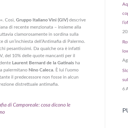
Aq
co
o». Così,
Gruppo Italiano Vini (GIV)
descrive
l’o
iliana di recente menzionata – insieme alla
20
uttavia clamorosamente in sordina sulla
te di un’inchiesta dell’Antimafia di Palermo.
Ro
hi pesantissimi. Da qualche ora è infatti
lo
GIV, del 10% delle quote mancanti per il
Ag
sidente
Laurent Bernard de la Gatinais
ha
sta palermitano
Nino Caleca
. È lui l’uomo
Sl
tante il predecessore non fosse in alcun
sul
rezione distrettuale antimafia.
6 
afia di Camporeale: cosa dicono le
P
rmo