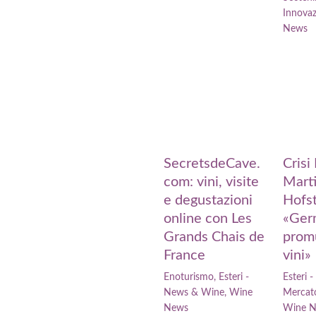
Innova
News
SecretsdeCave.
Crisi
com: vini, visite
Marti
e degustazioni
Hofst
online con Les
«Ger
Grands Chais de
prom
France
vini»
Enoturismo
,
Esteri -
Esteri 
News & Wine
,
Wine
Mercat
News
Wine 