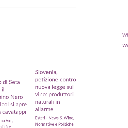
Wi
Wi
Slovenia,
petizione contro
 di Seta
nuova legge sul
 il
vino: produttori
ino Nero
naturali in
lcol si apre
allarme
 cavatappi
Esteri - News & Wine
,
ma Vini
,
Normative e Politiche
,
ilità e