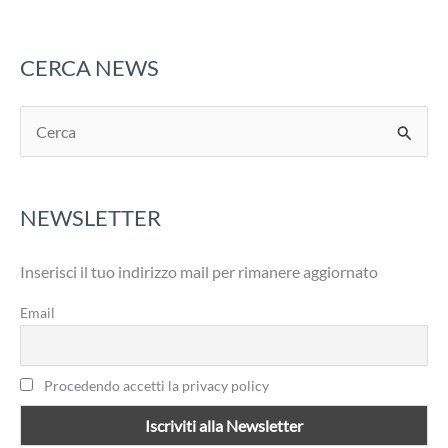
CERCA NEWS
C
e
r
NEWSLETTER
c
a
Inserisci il tuo indirizzo mail per rimanere aggiornato
:
Email
Procedendo accetti la privacy policy