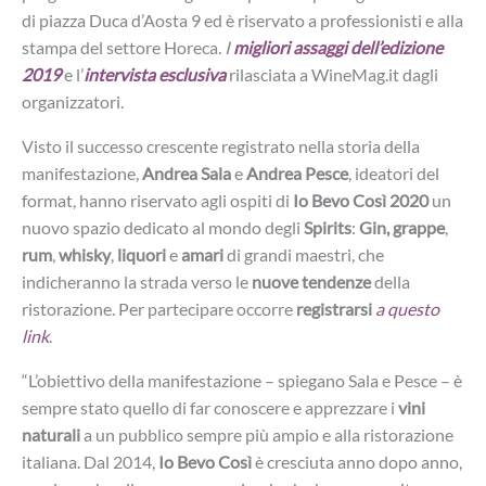
di piazza Duca d’Aosta 9 ed è riservato a professionisti e alla
stampa del settore Horeca.
I
migliori assaggi dell’edizione
2019
e l’
intervista esclusiva
rilasciata a WineMag.it dagli
organizzatori.
Visto il successo crescente registrato nella storia della
manifestazione,
Andrea Sala
e
Andrea Pesce
, ideatori del
format, hanno riservato agli ospiti di
Io Bevo Così 2020
un
nuovo spazio dedicato al mondo degli
Spirits
:
Gin, grappe
,
rum
,
whisky
,
liquori
e
amari
di grandi maestri, che
indicheranno la strada verso le
nuove tendenze
della
ristorazione. Per partecipare occorre
registrarsi
a questo
link
.
“L’obiettivo della manifestazione – spiegano Sala e Pesce – è
sempre stato quello di far conoscere e apprezzare i
vini
naturali
a un pubblico sempre più ampio e alla ristorazione
italiana. Dal 2014,
Io Bevo Così
è cresciuta anno dopo anno,