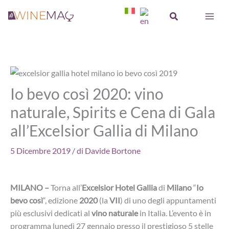
Vai
Cerca
al
contenuto
Io bevo così 2020: vino
naturale, Spirits e Cena di Gala
all’Excelsior Gallia di Milano
5 Dicembre 2019
/ di
Davide Bortone
MILANO –
Torna all’
Excelsior Hotel Gallia
di
Milano
“
Io
bevo così
“, edizione
2020
(la
VII
) di uno degli appuntamenti
più esclusivi dedicati al
vino naturale
in Italia. L’evento è in
programma lunedì 27 gennaio presso il prestigioso 5 stelle