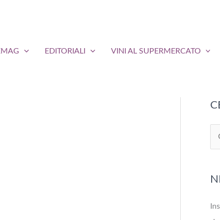
EMAG
EDITORIALI
VINI AL SUPERMERCATO
C
C
e
r
N
c
a
Ins
: