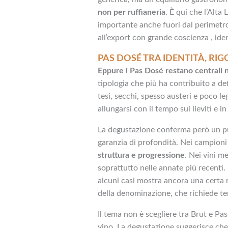
non per ruffianeria
. È qui che l’Alt
importante anche fuori dal perimetro
all’export con grande coscienza , iden
PAS DOSÉ TRA IDENTITÀ, RIGO
Eppure i Pas Dosé restano centrali n
tipologia che più ha contribuito a def
tesi, secchi, spesso austeri e poco leg
allungarsi con il tempo sui lieviti e in 
La degustazione conferma però un pun
garanzia di profondità. Nei campioni 
struttura e progressione
. Nei vini m
soprattutto nelle annate più recenti.
alcuni casi mostra ancora una certa ri
della denominazione, che richiede t
Il tema non è scegliere tra Brut e Pa
vino. La degustazione suggerisce ch