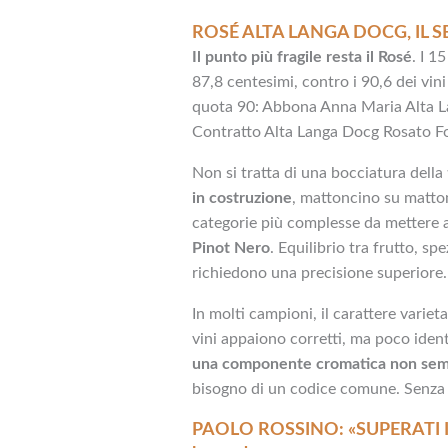
ROSÉ ALTA LANGA DOCG, IL
Il punto più fragile resta il Rosé
. I 1
87,8 centesimi, contro i 90,6 dei vin
quota 90: Abbona Anna Maria Alta L
Contratto Alta Langa Docg Rosato Fo
Non si tratta di una bocciatura della 
in costruzione
, mattoncino su matton
categorie più complesse da mettere 
Pinot Nero
. Equilibrio tra frutto, sp
richiedono una precisione superiore.
In molti campioni, il carattere variet
vini appaiono corretti, ma poco ident
una componente cromatica non sem
bisogno di un codice comune. Senza p
PAOLO ROSSINO: «SUPERATI I 