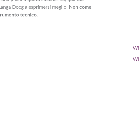
 Langa Docg a esprimersi meglio.
Non come
trumento tecnico
.
Wi
Wi