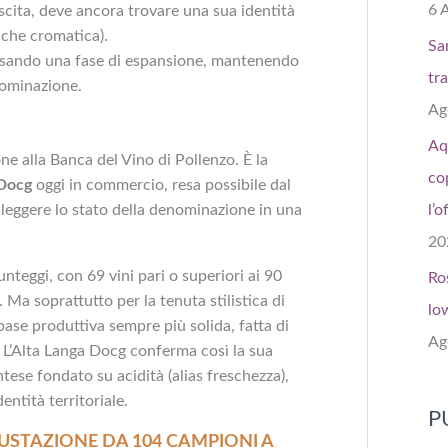
6 
escita, deve ancora trovare una sua identità
anche cromatica).
Sa
ersando una fase di espansione, mantenendo
tr
nominazione.
Ag
Aq
e alla Banca del Vino di Pollenzo. È la
co
 Docg
oggi in commercio, resa possibile dal
 leggere lo stato della denominazione in una
l’o
20
unteggi, con 69 vini pari o superiori ai 90
Ro
 Ma soprattutto per la tenuta stilistica di
lo
se produttiva sempre più solida, fatta di
Ag
. L’Alta Langa Docg conferma così la sua
ese fondato su acidità (alias freschezza),
dentità territoriale.
P
USTAZIONE DA 104 CAMPIONI A