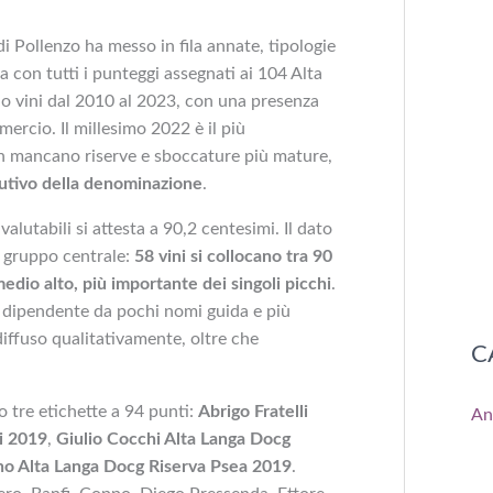
i Pollenzo ha messo in fila annate, tipologie
la con tutti i punteggi assegnati ai 104 Alta
o vini dal 2010 al 2023, con una presenza
ercio. Il millesimo 2022 è il più
n mancano riserve e sboccature più mature,
lutivo della denominazione
.
lutabili si attesta a 90,2 centesimi. Il dato
l gruppo centrale:
58 vini si collocano tra 90
 medio alto, più importante dei singoli picchi
.
dipendente da pochi nomi guida e più
iffuso qualitativamente, oltre che
C
o tre etichette a 94 punti:
Abrigo Fratelli
An
i 2019
,
Giulio Cocchi Alta Langa Docg
o Alta Langa Docg Riserva Psea 2019
.