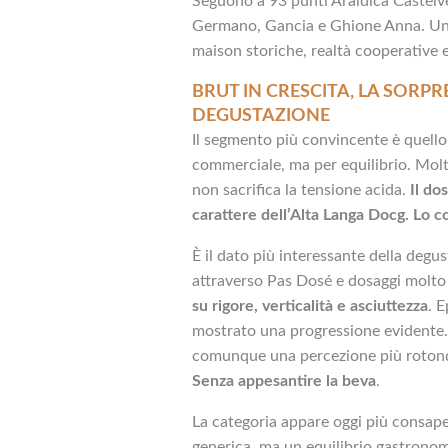
Seguono a 93 punti Araldica Castelv
Germano, Gancia e Ghione Anna. Una
maison storiche, realtà cooperative e 
BRUT IN CRESCITA, LA SORPR
DEGUSTAZIONE
Il segmento più convincente è quello
commerciale, ma per equilibrio. Molt
non sacrifica la tensione acida.
Il do
carattere dell’Alta Langa Docg. Lo 
È il dato più interessante della degus
attraverso Pas Dosé e dosaggi molto
su rigore, verticalità e asciuttezza
. 
mostrato una progressione evidente. I
comunque una percezione più rotond
Senza appesantire la beva
.
La categoria appare oggi più consape
generica, ma un equilibrio gastrono