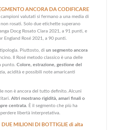
 SEGMENTO ANCORA DA CODIFICARE
5 campioni valutati si fermano a una media di
i non rosati. Solo due etichette superano
anga Docg Rosato Clara 2021, a 91 punti, e
r England Rosé 2021, a 90 punti.
tipologia. Piuttosto, di
un segmento ancora
cino. Il Rosé metodo classico è una delle
a punto.
Colore, estrazione, gestione del
ezia, acidità e possibili note amaricanti
ale non è ancora del tutto definito. Alcuni
itari.
Altri mostrano rigidità, amari finali o
pre centrata
. È il segmento che più ha
erdere libertà interpretativa.
DUE MILIONI DI BOTTIGLIE di alta