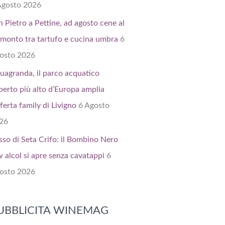
Agosto 2026
n Pietro a Pettine, ad agosto cene al
amonto tra tartufo e cucina umbra
6
osto 2026
uagranda, il parco acquatico
perto più alto d’Europa amplia
fferta family di Livigno
6 Agosto
26
sso di Seta Crifo: il Bombino Nero
w alcol si apre senza cavatappi
6
osto 2026
UBBLICITA WINEMAG