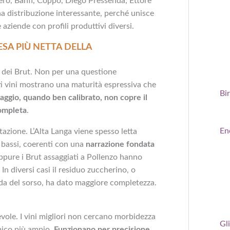
ero, Banfi, Coppo, Diego Pressenda, Ettore
 distribuzione interessante, perché unisce
aziende con profili produttivi diversi.
ESA PIÙ NETTA DELLA
 dei Brut. Non per una questione
i vini mostrano una maturità espressiva che
Bi
saggio, quando ben calibrato, non copre il
completa
.
En
tazione. L’Alta Langa viene spesso letta
 bassi, coerenti con una
narrazione fondata
Eppure i Brut assaggiati a Pollenzo hanno
n diversi casi il residuo zuccherino, o
a del sorso, ha dato maggiore completezza.
vole. I vini migliori non cercano morbidezza
Gli
mico più ampio.
Funzionano per precisione,