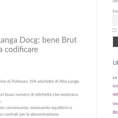
ri
Ema
 Langa Docg: bene Brut
 codificare
U
La
ino di Pollenzo: 104 etichette di Alta Langa
tu
de
 un buon numero di etichette che mostrano
.
Ve
a più convincente, mostrando equilibrio e
Bl
o centrali per la denominazione.