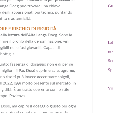
Gu
a Langa Docg può trovare una chiave
 degli appassionati più tecnici, puntando
tità e autenticità.
RE E RISCHIO DI RIGIDITÀ
ella lettura dell’Alta Langa Docg
. Sono la
inire il profilo della denominazione: vini
Le
gibili nelle fasi giovanili. Capaci di
ne
bottiglia.
Se
to: l’assenza di dosaggio non è di per sé
Spi
migliori,
il Pas Dosé esprime sale, agrume,
eno risolti può invece accentuare spigoli,
 Il 2022, oggi molto presente sul mercato, in
Vi
gidità. È un tratto coerente con lo stile
empo. Pazienza.
s Dosé, ma capire il dosaggio giusto per ogni
e una piccola quota zuccherina, quando