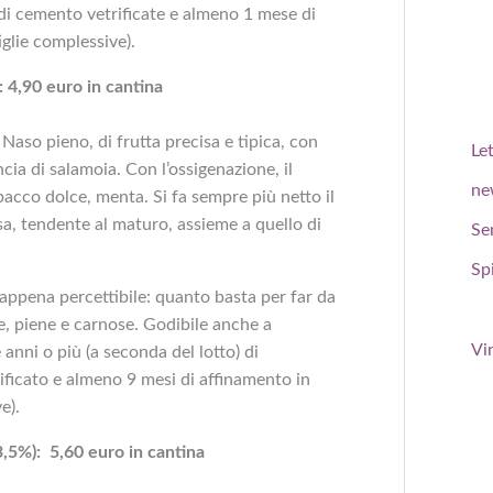
di cemento vetrificate e almeno 1 mese di
iglie complessive).
 4,90 euro in cantina
Naso pieno, di frutta precisa e tipica, con
Le
ncia di salamoia. Con l’ossigenazione, il
ne
tabacco dolce, menta. Si fa sempre più netto il
sa, tendente al maturo, assieme a quello di
Se
Spi
 appena percettibile: quanto basta per far da
te, piene e carnose. Godibile anche a
Vi
anni o più (a seconda del lotto) di
ificato e almeno 9 mesi di affinamento in
e).
3,5%): 5,60 euro in cantina