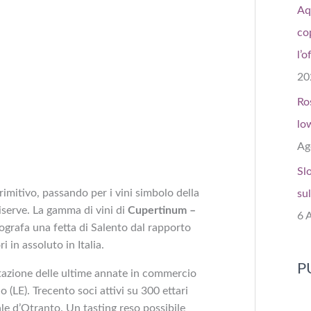
Aq
co
l’o
20
Ro
lo
Ag
Sl
mitivo, passando per i vini simbolo della
sul
serve. La gamma di vini di
Cupertinum –
6 
ografa una fetta di Salento dal rapporto
ri in assoluto in Italia.
P
tazione delle ultime annate in commercio
 (LE). Trecento soci attivi su 300 ettari
nale d’Otranto. Un tasting reso possibile