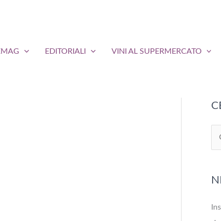
EMAG
EDITORIALI
VINI AL SUPERMERCATO
C
C
e
r
N
c
a
Ins
: