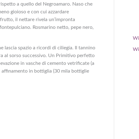
rispetto a quello del Negroamaro. Naso che
 meno gioioso e con cui azzardare
rutto, il nettare rivela un’impronta
l Montepulciano. Rosmarino netto, pepe nero,
Wi
lascia spazio a ricordi di ciliegia. Il tannino
Wi
ra al sorso successivo. Un Primitivo perfetto
elevazione in vasche di cemento vetrificate (a
affinamento in bottiglia (30 mila bottiglie