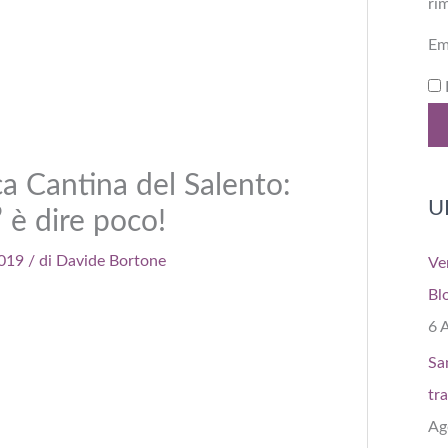
ri
Em
a Cantina del Salento:
U
” è dire poco!
2019
/ di
Davide Bortone
Ve
Bl
6 
Sa
tr
Ag