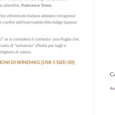
na salentina,
Francesco Trono
.
ve vitivinicole italiane abbiano intrapreso
i confini dell’inarrivabile Alto Adige (spesso
o” se si considera il contesto: una Puglia che
 ruolo di “serbatoio” d’Italia per tagli e
tigliato di valore.
IONI DI WINEMAG [USR 5 SIZE=20]
C
An