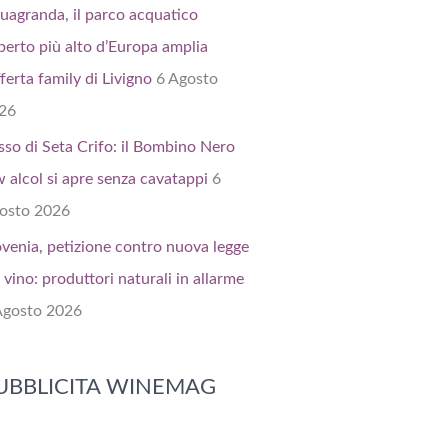
uagranda, il parco acquatico
perto più alto d’Europa amplia
fferta family di Livigno
6 Agosto
26
sso di Seta Crifo: il Bombino Nero
w alcol si apre senza cavatappi
6
osto 2026
ovenia, petizione contro nuova legge
 vino: produttori naturali in allarme
Agosto 2026
UBBLICITA WINEMAG