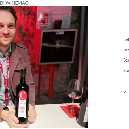
) DI WINEMAG
Le
ne
Se
Spi
Vi