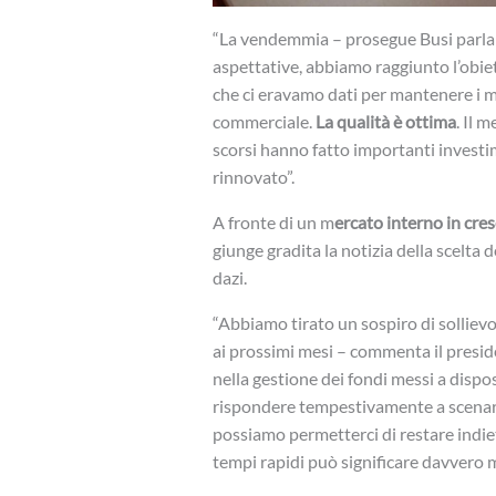
“La vendemmia – prosegue Busi parland
aspettative, abbiamo raggiunto l’obie
che ci eravamo dati per mantenere i m
commerciale.
La qualità è ottima
. Il 
scorsi hanno fatto importanti investime
rinnovato”.
A fronte di un m
ercato interno in cres
giunge gradita la notizia della scelta 
dazi.
“Abbiamo tirato un sospiro di sollievo
ai prossimi mesi – commenta il preside
nella gestione dei fondi messi a disp
rispondere tempestivamente a scenar
possiamo permetterci di restare indiet
tempi rapidi può significare davvero mo