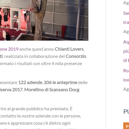
Ag
San
tr
Ag
Aq
zione 2019
anche quest’anno
Chianti Lovers
,
più
ti
, realizzata in collaborazione del
Consorzio
di 
fermato i risultati con oltre 4 mila presenze
Ro
low
resentare
122 aziende
,
206 le anteprime
delle
Ag
iserva 2017
,
Morellino di Scansano Docg
prire al grande pubblico ha premiato. È
P
contatto le nostre aziende con le persone,
cere e apprezzare cosa c’è dietro ogni