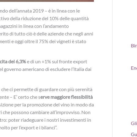
o dell’annata 2019 – è in linea con le
ttivo della riduzione del 10% delle quantità
agazzini in linea con l’andamento
merito di tutto ciò è delle aziende che negli anni
nti e oggi oltre il 75% dei vigneti è stato
Bi
cita del 6,3%
e di un +1% sul fronte export
En
del governo americano di escludere l’Italia dai
 che ci permette di guardare con più serenità
nte – E’ certo che s
erve maggiore flessibilità
osizione per la promozione del vino in modo da
i che possono cambiare all’improvviso. Non
ro: poter riadeguare i nostri investimenti in
Gli
lto per l’export e i bilanci”.
Gu