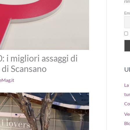
ri
Em
 i migliori assaggi di
 di Scansano
U
eMag.it
La
tur
Co
Ve
Bl