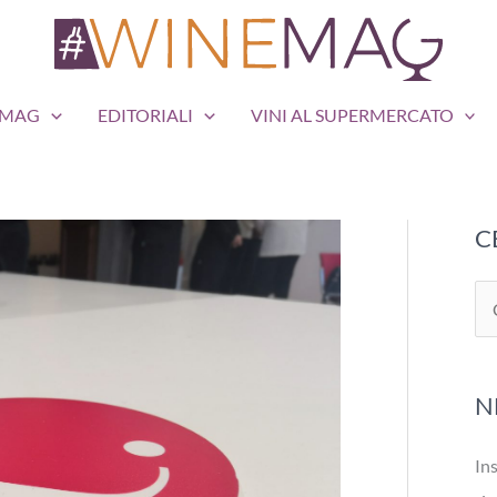
EMAG
EDITORIALI
VINI AL SUPERMERCATO
C
C
e
r
N
c
a
Ins
: