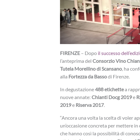
FIRENZE
– Dopo
il successo dell’edi
l’anteprima del
Consorzio Vino Chian
Tutela Morellino di Scansano
, ha con
alla
Fortezza da Basso
di Firenze.
In degustazione
488 etichette
a rapp
nuove annate:
Chianti Docg 2019
e
R
2019
e
Riserva 2017
.
“Ancora una volta la scelta di voler a
un’occasione concreta per mettere in 
che hanno così la possibilità di conos