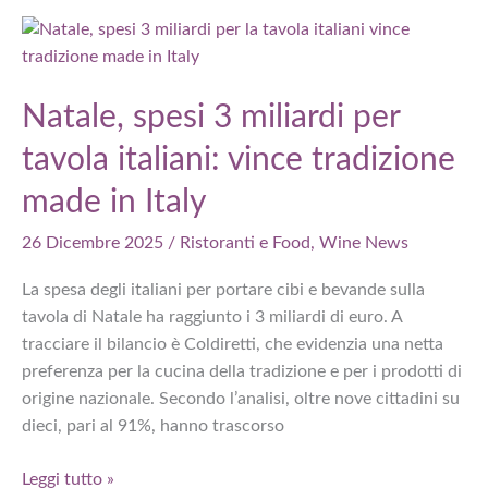
rito
degli
avanzi:
84%
Natale, spesi 3 miliardi per
famiglie
tavola italiani: vince tradizione
li
riporta
made in Italy
in
tavola
26 Dicembre 2025
/
Ristoranti e Food
,
Wine News
La spesa degli italiani per portare cibi e bevande sulla
tavola di Natale ha raggiunto i 3 miliardi di euro. A
tracciare il bilancio è Coldiretti, che evidenzia una netta
preferenza per la cucina della tradizione e per i prodotti di
origine nazionale. Secondo l’analisi, oltre nove cittadini su
dieci, pari al 91%, hanno trascorso
Natale,
Leggi tutto »