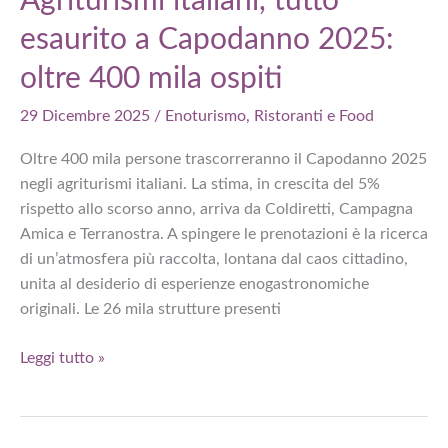
Agriturismi italiani, tutto
export
esaurito a Capodanno 2025:
in
espansione
oltre 400 mila ospiti
29 Dicembre 2025
/
Enoturismo
,
Ristoranti e Food
Oltre 400 mila persone trascorreranno il Capodanno 2025
negli agriturismi italiani. La stima, in crescita del 5%
rispetto allo scorso anno, arriva da Coldiretti, Campagna
Amica e Terranostra. A spingere le prenotazioni è la ricerca
di un’atmosfera più raccolta, lontana dal caos cittadino,
unita al desiderio di esperienze enogastronomiche
originali. Le 26 mila strutture presenti
Agriturismi
Leggi tutto »
italiani,
tutto
esaurito