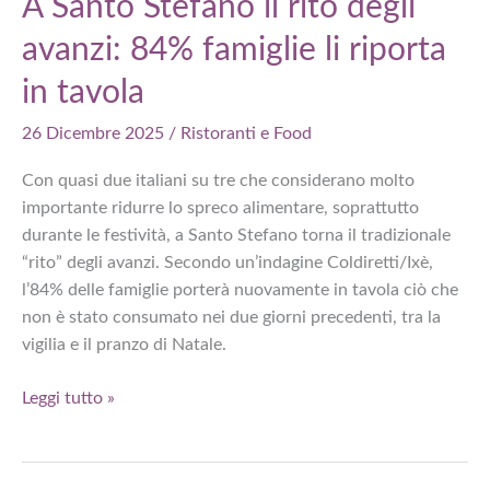
A Santo Stefano il rito degli
invece
avanzi: 84% famiglie li riporta
di
evolversi
in tavola
26 Dicembre 2025
/
Ristoranti e Food
Con quasi due italiani su tre che considerano molto
importante ridurre lo spreco alimentare, soprattutto
durante le festività, a Santo Stefano torna il tradizionale
“rito” degli avanzi. Secondo un’indagine Coldiretti/Ixè,
l’84% delle famiglie porterà nuovamente in tavola ciò che
non è stato consumato nei due giorni precedenti, tra la
vigilia e il pranzo di Natale.
A
Leggi tutto »
Santo
Stefano
il