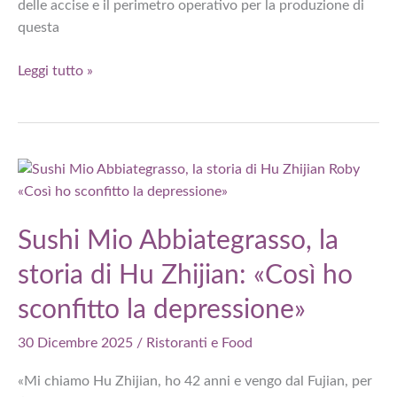
delle accise e il perimetro operativo per la produzione di
questa
Decreto
Leggi tutto »
produzione
vini
dealcolati
in
Italia:
via
libera
Sushi Mio Abbiategrasso, la
del
storia di Hu Zhijian: «Così ho
Ministero
sconfitto la depressione»
30 Dicembre 2025
/
Ristoranti e Food
«Mi chiamo Hu Zhijian, ho 42 anni e vengo dal Fujian, per