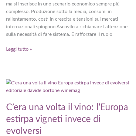
ma si inserisce in uno scenario economico sempre più
complesso. Produzione sotto la media, consumi in
rallentamento, costi in crescita e tensioni sui mercati
internazionali spingono Ascovilo a richiamare l’attenzione
sulla necessità di fare sistema. E rafforzare il ruolo
Vendemmia
Leggi tutto »
2025
Lombardia,
Ascovilo:
«Qualità
alta,
mercato
sotto
C’era una volta il vino: l’Europa
pressione»
estirpa vigneti invece di
evolversi