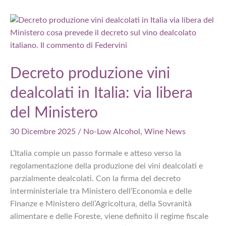
2025:
un
anno
raccontato
mese
per
Decreto produzione vini
mese
dealcolati in Italia: via libera
da
Winemag
del Ministero
30 Dicembre 2025
/
No-Low Alcohol
,
Wine News
L’Italia compie un passo formale e atteso verso la
regolamentazione della produzione dei vini dealcolati e
parzialmente dealcolati. Con la firma del decreto
interministeriale tra Ministero dell’Economia e delle
Finanze e Ministero dell’Agricoltura, della Sovranità
alimentare e delle Foreste, viene definito il regime fiscale