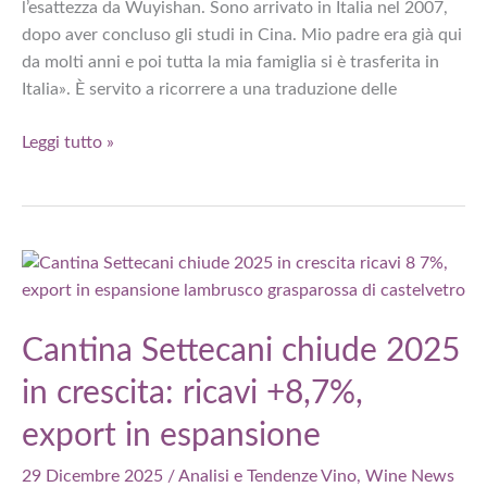
l’esattezza da Wuyishan. Sono arrivato in Italia nel 2007,
dopo aver concluso gli studi in Cina. Mio padre era già qui
da molti anni e poi tutta la mia famiglia si è trasferita in
Italia». È servito a ricorrere a una traduzione delle
Sushi
Leggi tutto »
Mio
Abbiategrasso,
la
storia
di
Hu
Zhijian:
Cantina Settecani chiude 2025
«Così
in crescita: ricavi +8,7%,
ho
sconfitto
export in espansione
la
depressione»
29 Dicembre 2025
/
Analisi e Tendenze Vino
,
Wine News