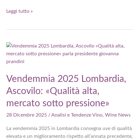
Professionisti
Leggi tutto »
del
vino
e
salute.
Come
evitare
la
“pancia
Vendemmia 2025 Lombardia,
del
Ascovilo: «Qualità alta,
degustatore”?
mercato sotto pressione»
28 Dicembre 2025
/
Analisi e Tendenze Vino
,
Wine News
La vendemmia 2025 in Lombardia consegna uve di qualità
elevata e un miglioramento rispetto all’annata precedente,