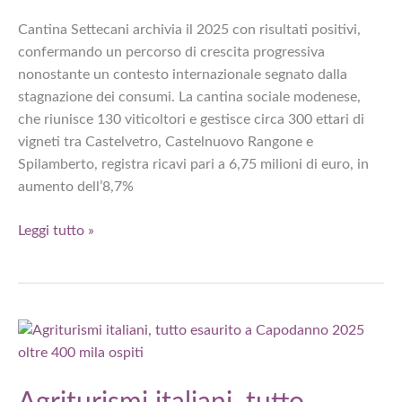
Cantina Settecani archivia il 2025 con risultati positivi,
confermando un percorso di crescita progressiva
nonostante un contesto internazionale segnato dalla
stagnazione dei consumi. La cantina sociale modenese,
che riunisce 130 viticoltori e gestisce circa 300 ettari di
vigneti tra Castelvetro, Castelnuovo Rangone e
Spilamberto, registra ricavi pari a 6,75 milioni di euro, in
aumento dell’8,7%
Cantina
Leggi tutto »
Settecani
chiude
2025
in
crescita:
ricavi
+8,7%,