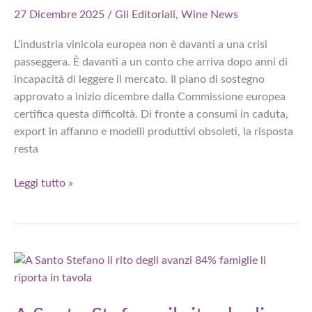
27 Dicembre 2025
/
Gli Editoriali
,
Wine News
L’industria vinicola europea non è davanti a una crisi
passeggera. È davanti a un conto che arriva dopo anni di
incapacità di leggere il mercato. Il piano di sostegno
approvato a inizio dicembre dalla Commissione europea
certifica questa difficoltà. Di fronte a consumi in caduta,
export in affanno e modelli produttivi obsoleti, la risposta
resta
C’era
Leggi tutto »
una
volta
il
vino:
l’Europa
estirpa
vigneti