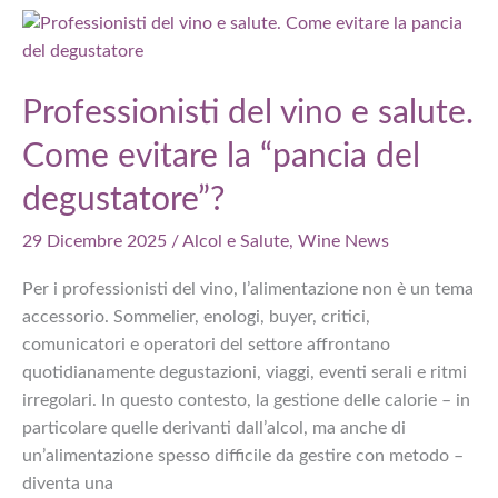
a
Capodanno
2025:
oltre
Professionisti del vino e salute.
400
Come evitare la “pancia del
mila
ospiti
degustatore”?
29 Dicembre 2025
/
Alcol e Salute
,
Wine News
Per i professionisti del vino, l’alimentazione non è un tema
accessorio. Sommelier, enologi, buyer, critici,
comunicatori e operatori del settore affrontano
quotidianamente degustazioni, viaggi, eventi serali e ritmi
irregolari. In questo contesto, la gestione delle calorie – in
particolare quelle derivanti dall’alcol, ma anche di
un’alimentazione spesso difficile da gestire con metodo –
diventa una