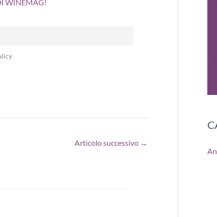
 DI WINEMAG!
licy
C
Articolo successivo
→
An