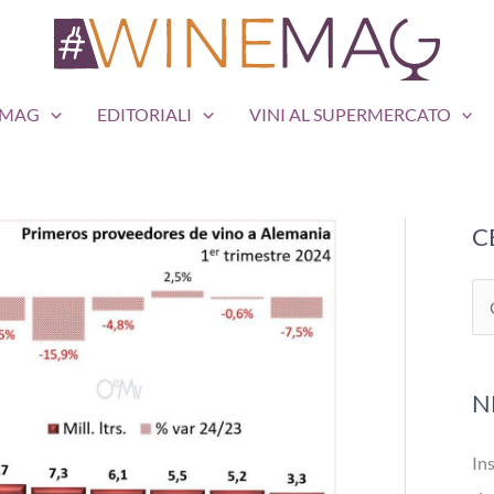
EMAG
EDITORIALI
VINI AL SUPERMERCATO
C
C
e
r
N
c
a
Ins
: