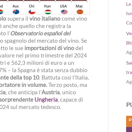
La
tur
olo
supera il
vino italiano
come vino
Co
è anche quello che registra la
to l’
Observatorio español del
Ve
io spagnolo del mercato del vino. Se
Bl
tto le sue
importazioni di vino
del
Ag
valore nel primo trimestre del 2024
tri e 562,3 milioni di euro a un
San
7% – la Spagna è stata senza dubbio
tr
nte della top 10
.
Battuta così l’Italia,
Ag
ortatore in volume.
Terzo posto, ma
cia
, che anticipa l’
Austria
, unico
sorprendente
Ungheria
, capace di
P
2024 sul mercato tedesco.