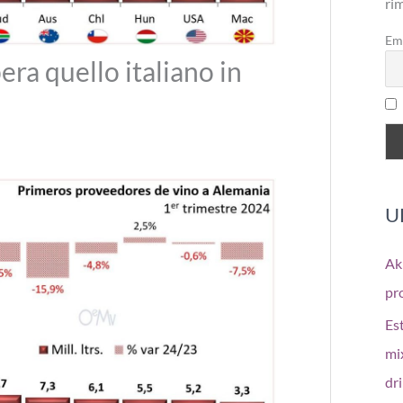
ri
Em
era quello italiano in
U
Aki
pr
Est
mi
dr