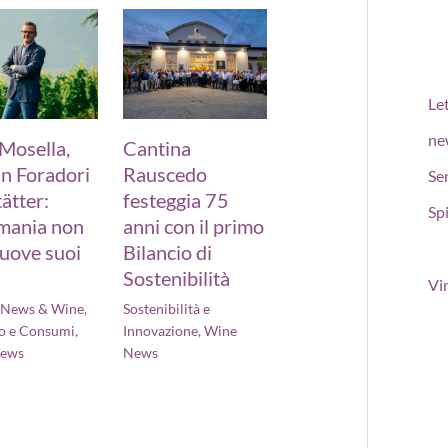
Le
ne
 Mosella,
Cantina
n Foradori
Rauscedo
Se
ätter:
festeggia 75
Spi
mania non
anni con il primo
uove suoi
Bilancio di
Sostenibilità
Vi
- News & Wine
,
Sostenibilità e
o e Consumi
,
Innovazione
,
Wine
News
News