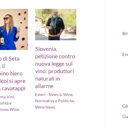
Bi
Slovenia,
En
petizione contro
 di Seta
nuova legge sul
 il
vino: produttori
ino Nero
naturali in
lcol si apre
allarme
 cavatappi
Esteri - News & Wine
,
ima Vini
,
Normative e Politiche
,
ilità e
Gli
Wine News
zione
,
Wine
Gu