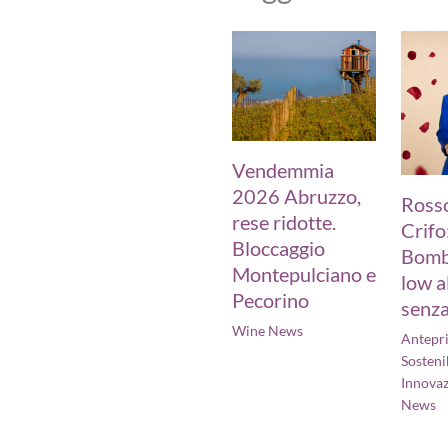
Vendemmia
2026 Abruzzo,
Rosso
rese ridotte.
Crifo:
Bloccaggio
Bomb
Montepulciano e
low a
Pecorino
senza
Wine News
Antepr
Sostenib
Innova
News