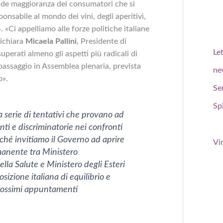
rande maggioranza dei consumatori che si
onsabile al mondo dei vini, degli aperitivi,
i». «Ci appelliamo alle forze politiche italiane
ichiara
Micaela Pallini
, Presidente di
Le
perati almeno gli aspetti più radicali di
assaggio in Assemblea plenaria, prevista
ne
o».
Se
Spi
a serie di tentativi che provano ad
ti e discriminatorie nei confronti
rché invitiamo il Governo ad aprire
Vi
manente tra Ministero
ella Salute e Ministero degli Esteri
sizione italiana di equilibrio e
prossimi appuntamenti