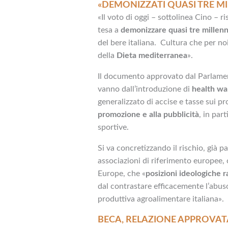
«DEMONIZZATI QUASI TRE MI
«Il voto di oggi – sottolinea Cino – r
tesa a
demonizzare quasi tre millenni
del bere italiana. Cultura che per noi
della
Dieta mediterranea
».
Il documento approvato dal Parlam
vanno dall’introduzione di
health war
generalizzato di accise e tasse sui pro
promozione e alla pubblicità
, in par
sportive.
Si va concretizzando il rischio, già p
associazioni di riferimento europee,
Europe, che «
posizioni ideologiche ra
dal contrastare efficacemente l’abus
produttiva agroalimentare italiana».
BECA, RELAZIONE APPROVAT