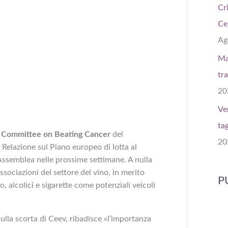
Cri
Ce
Ag
Ma
tr
20
Ve
tag
l Committee on Beating Cancer
del
20
elazione sul Piano europeo di lotta al
Assemblea nelle prossime settimane. A nulla
 associazioni del settore del vino, in merito
P
o, alcolici e sigarette come potenziali veicoli
ulla scorta di Ceev, ribadisce «l’importanza