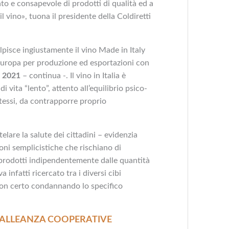
 e consapevole di prodotti di qualità ed a
l vino», tuona il presidente della Coldiretti
lpisce ingiustamente il vino Made in Italy
 Europa per produzione ed esportazioni con
l 2021
– continua -. Il vino in Italia è
i vita “lento”, attento all’equilibrio psico-
stessi, da contrapporre proprio
elare la salute dei cittadini – evidenzia
oni semplicistiche che rischiano di
 prodotti indipendentemente dalle quantità
a infatti ricercato tra i diversi cibi
on certo condannando lo specifico
 ALLEANZA COOPERATIVE