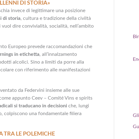
LLENNI DI STORIA»
ischia invece di legittimare una posizione
 di storia
, cultura e tradizione della civiltà
 vuol dire convivialità, socialità, nell’ambito
Bi
ento Europeo prevede raccomandazioni che
nings in etichetta
, all’innalzamento
En
dotti alcolici. Sino a limiti da porre alla
ticolare con riferimento alle manifestazioni
aventato da Federvini insieme alle sue
 come appunto Ceev – Comité Vins e spirits
dicali si traducano in decisioni
che, lungi
o, colpiscono una fondamentale filiera
Gli
Gu
A TRA LE POLEMICHE