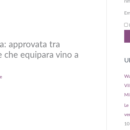
ri
Em
ca: approvata tra
e che equipara vino a
U
Wa
e
Vi
Mi
Le 
ve
10