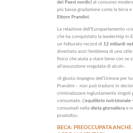
dei Paesi nordici
al consumo moderato
più bassa gradazione come la birra e i
Ettore Prandini
.
La relazione dell’Europarlamento «co
che ha conquistato la leadership in
un fatturato record di
12 miliardi ne
diventato anzi l’emblema di uno stile d
fisico che aiuta a stare bene con se 
all’assunzione sregolata di alcol».
«Il giusto impegno dell’Unione per tut
Prandini – non può tradursi in decisi
criminalizzare ingiustamente singoli
consumate. L’
equilibrio nutrizionale
v
consumati nella
dieta giornaliera
e n
prodotto».
BECA: PREOCCUPATA ANCHE