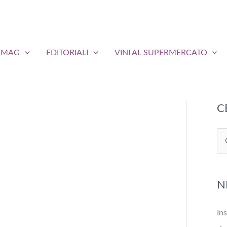
EMAG
EDITORIALI
VINI AL SUPERMERCATO
C
C
e
r
N
c
a
Ins
: