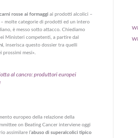
carni rosse ai formaggi
ai prodotti alcolici –
– molte categorie di prodotti ed un intero
Wi
aliano, è messo sotto attacco. Chiediamo
dei Ministeri competenti, a partire dal
Wi
hi
, inserisca questo dossier tra quelli
i prossimi mesi».
 lotta al cancro: produttori europei
e
mento europeo della relazione della
mittee on Beating Cancer interviene oggi
io assimilare l’
abuso di superalcolici tipico