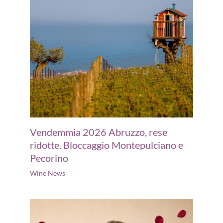
Vendemmia 2026 Abruzzo, rese
ridotte. Bloccaggio Montepulciano e
Pecorino
Wine News