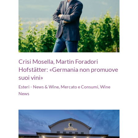
Crisi Mosella, Martin Foradori
Hofstätter: «Germania non promuove
suoi vini»
Esteri - News & Wine
,
Mercato e Consumi
,
Wine
News