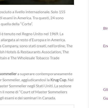
osciuto a livello internazionale. Solo 155
 di esami in America. Tra questi, 24 sono
 quella della “Corte”.
Bi
i è tenuto nel Regno Unito nel 1969. La
allargata al resto d’Europa e in America.
s Company, sono stati creati, nell’ordine, The
En
tish Hotels & Restaurants Association, The
ritain e The Wholesale Tobacco Trade
 sommelier
a superare contemporaneamente
ter Sommelier, aggiudicandosi la
Krug Cup
. Nel
aster Sommelier negli Stati Uniti. La sezione
Gli
con il nome di “Court of Master Sommeliers
li esami e dei seminari in Canada.
Gu