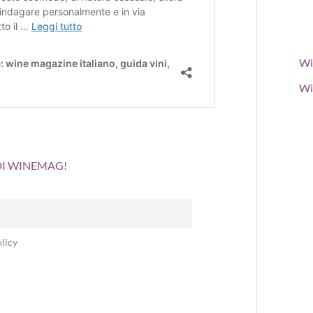
Wi
Wi
 DI WINEMAG!
licy