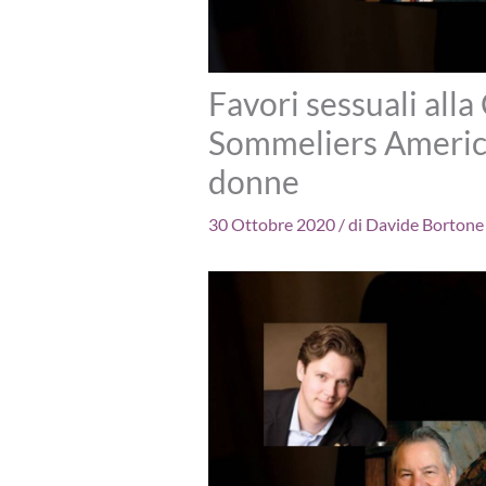
Favori sessuali all
Sommeliers America
donne
30 Ottobre 2020
/ di
Davide Bortone