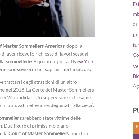
Est
mi
dr
La
tur
f Master Sommeliers Americas
, dopo la
 aver ricevuto richieste di favori sessuali
Co
lla
sommellerie
. È quanto riporta il
New York
Ve
ra a conoscenza di tali soprusi, ma ha taciuto.
Bl
trattarsi degli strascichi di un altro
Ag
ione nel 2018. La Corte dei Master Sommeliers
3 dei 24 candidati. Un supervisore dell’esame
ni utilizzati nell’esame, degustati “alla cieca”.
P
ommelier
sarebbero state vittime delle
h
. Due figure di primissimo piano
ella
Court of Master Sommeliers
, nonché il