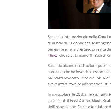
Scandalo internazionale nella
Court o
denuncia di 21 donne che sostengono di
per entrare nella prestigiosa realtà de
Times
, che calca la mano: il “Board” e
Secondo alcune ricostruzioni, potrebbe 
scandalo, che ha investito l’associaz
ha infatti revocato il titolo di MS a 2
aveva infatti fornito informazioni sui vi
In particolare, le 21 donne aspiranti
s
attenzioni di
Fred Dame
e
Geoff Krut
dell’associazione. Dame è fondatore d