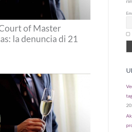
ri
Em
a Court of Master
s: la denuncia di 21
U
Ver
tag
20
Aki
pr