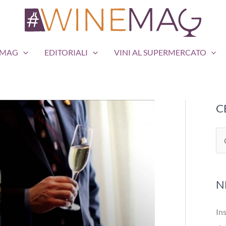
EMAG
EDITORIALI
VINI AL SUPERMERCATO
C
C
e
r
N
c
a
Ins
: