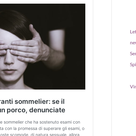
Le
ne
Se
Spi
Vi