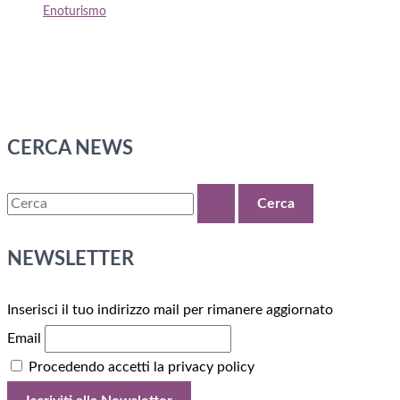
Enoturismo
CERCA NEWS
C
e
r
NEWSLETTER
c
Inserisci il tuo indirizzo mail per rimanere aggiornato
a
Email
:
Procedendo accetti la privacy policy