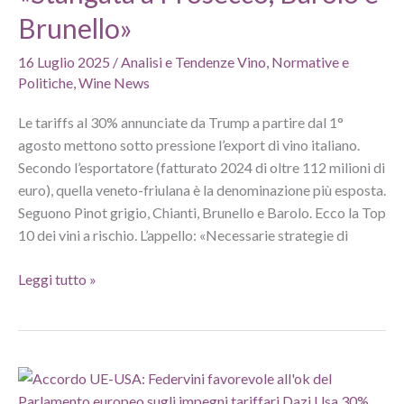
Brunello»
16 Luglio 2025
/
Analisi e Tendenze Vino
,
Normative e
Politiche
,
Wine News
Le tariffs al 30% annunciate da Trump a partire dal 1°
agosto mettono sotto pressione l’export di vino italiano.
Secondo l’esportatore (fatturato 2024 di oltre 112 milioni di
euro), quella veneto-friulana è la denominazione più esposta.
Seguono Pinot grigio, Chianti, Brunello e Barolo. Ecco la Top
10 dei vini a rischio. L’appello: «Necessarie strategie di
Dazi
Leggi tutto »
Usa,
Edoardo
Freddi:
«Stangata
a