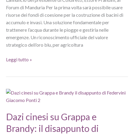
Forum di Manduria Per la prima volta sarà possibile usare
risorse dei fondi di coesione per la costruzione di bacini di
accumulo e invasi. Una soluzione fondamentale per
trattenere l’acqua durante le piogge e gestirla nelle
emergenze. Un riconoscimento ufficiale del valore
strategico dell’oro blu, per agricoltura
Ue
Leggi tutto »
approva
fondi
per
invasi,
chiesti
anche
dai
Dazi cinesi su Grappa e
viticoltori
Brandy: il disappunto di
italiani