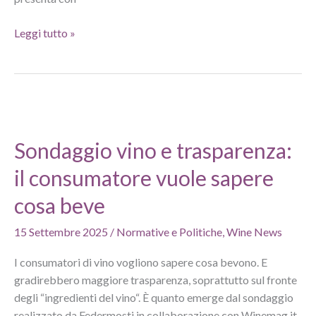
La
Leggi tutto »
svolta
epocale
del
Romagna
Sangiovese
a
Sondaggio vino e trasparenza:
Vini
il consumatore vuole sapere
ad
Arte
cosa beve
2025
15 Settembre 2025
/
Normative e Politiche
,
Wine News
I consumatori di vino vogliono sapere cosa bevono. E
gradirebbero maggiore trasparenza, soprattutto sul fronte
degli “ingredienti del vino“. È quanto emerge dal sondaggio
realizzato da Federmosti in collaborazione con Winemag.it