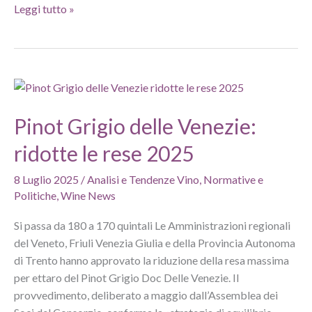
Dazi
Leggi tutto »
Usa
30%
vino
e
agroalimentare
italiano:
Pinot Grigio delle Venezie:
la
strategia
ridotte le rese 2025
di
8 Luglio 2025
/
Analisi e Tendenze Vino
,
Normative e
Trump
Politiche
,
Wine News
Si passa da 180 a 170 quintali Le Amministrazioni regionali
del Veneto, Friuli Venezia Giulia e della Provincia Autonoma
di Trento hanno approvato la riduzione della resa massima
per ettaro del Pinot Grigio Doc Delle Venezie. Il
provvedimento, deliberato a maggio dall’Assemblea dei