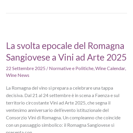
dazi
vino
Trump:
sondaggio
in
America
La svolta epocale del Romagna
tra
Sangiovese a Vini ad Arte 2025
gli
importatori
22 Settembre 2025
/
Normative e Politiche
,
Wine Calendar
,
USWTA
Wine News
La Romagna del vino si prepara a celebrare una tappa
decisiva. Dal 21 al 24 settembre è in scena a Faenza e sul
territorio circostante Vini ad Arte 2025, che segna il
ventesimo anniversario dell’evento istituzionale del
Consorzio Vini di Romagna. Un compleanno che coincide
con un passaggio simbolico: il Romagna Sangiovese si
presenta con