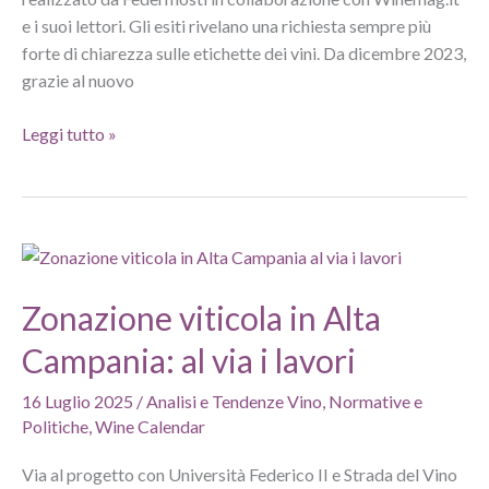
e i suoi lettori. Gli esiti rivelano una richiesta sempre più
forte di chiarezza sulle etichette dei vini. Da dicembre 2023,
grazie al nuovo
Sondaggio
Leggi tutto »
vino
e
trasparenza:
il
consumatore
vuole
Zonazione viticola in Alta
sapere
cosa
Campania: al via i lavori
beve
16 Luglio 2025
/
Analisi e Tendenze Vino
,
Normative e
Politiche
,
Wine Calendar
Via al progetto con Università Federico II e Strada del Vino