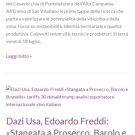
del Casavecchia di Pontelatone e dell’Alta Campania.
All’Eremo di San Vitaliano le prime tappe della ricerca che
punta a valorizzare le potenzialità della viticoltura della
zona. Focus su sostenibilità, identità territoriale e qualità
produttiva. Coinvolti università, tecnici e produttori. Si terrà
venerdì 18 luglio,
Zonazione
Leggi tutto »
viticola
in
Alta
Campania:
al
via
i
lavori
Dazi Usa, Edoardo Freddi:
«Stangata a Prosecco, Barolo e