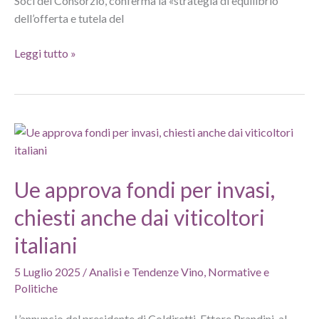
Soci del Consorzio, conferma la «strategia di equilibrio
dell’offerta e tutela del
Pinot
Leggi tutto »
Grigio
delle
Venezie:
ridotte
le
rese
2025
Ue approva fondi per invasi,
chiesti anche dai viticoltori
italiani
5 Luglio 2025
/
Analisi e Tendenze Vino
,
Normative e
Politiche
L’annuncio del presidente di Coldiretti, Ettore Prandini, al