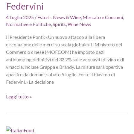
Federvini
4 Luglio 2025
/
Esteri - News & Wine
,
Mercato e Consumi
,
Normative e Politiche
,
Spirits
,
Wine News
Il Presidente Ponti: «Un nuovo attacco alla libera
circolazione delle merci su scala globale» Il Ministero del
Commercio cinese (MOFCOM) ha imposto dazi
antidumping definitivi del 32,2% sulle acquaviti di vino e di
vinaccia, incluse Grappa e Brandy. La misura sarà opertiva
apartire da domani, sabato 5 luglio. Forte il biasimo di
Federvini. «La decisione
Dazi
Leggi tutto »
cinesi
su
Grappa
e
Brandy: