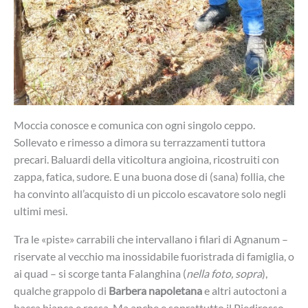
Moccia conosce e comunica con ogni singolo ceppo.
Sollevato e rimesso a dimora su terrazzamenti tuttora
precari. Baluardi della viticoltura angioina, ricostruiti con
zappa, fatica, sudore. E una buona dose di (sana) follia, che
ha convinto all’acquisto di un piccolo escavatore solo negli
ultimi mesi.
Tra le «piste» carrabili che intervallano i filari di Agnanum –
riservate al vecchio ma inossidabile fuoristrada di famiglia, o
ai quad – si scorge tanta Falanghina (
nella foto, sopra
),
qualche grappolo di
Barbera napoletana
e altri autoctoni a
bacca bianca e rossa. Ma anche e soprattutto il Piedirosso.