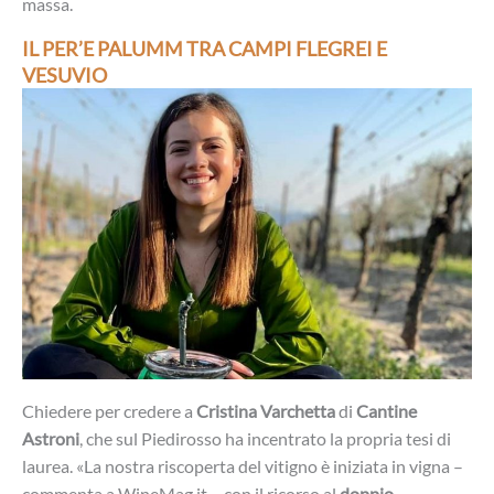
massa.
IL PER’E PALUMM TRA CAMPI FLEGREI E
VESUVIO
Chiedere per credere a
Cristina Varchetta
di
Cantine
Astroni
, che sul Piedirosso ha incentrato la propria tesi di
laurea. «La nostra riscoperta del vitigno è iniziata in vigna –
commenta a WineMag.it – con il ricorso al
doppio