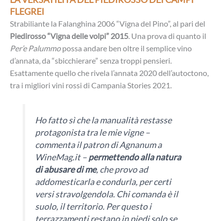
FLEGREI
Strabiliante la Falanghina 2006 “Vigna del Pino”, al pari del
Piedirosso “Vigna delle volpi” 2015
. Una prova di quanto il
Per’e Palummo
possa andare ben oltre il semplice vino
d’annata, da “sbicchierare” senza troppi pensieri.
Esattamente quello che rivela l’annata 2020 dell’autoctono,
tra i migliori vini rossi di Campania Stories 2021.
Ho fatto sì che la manualità restasse
protagonista tra le mie vigne –
commenta il patron di Agnanum a
WineMag.it –
permettendo alla natura
di abusare di me
, che provo ad
addomesticarla e condurla, per certi
versi stravolgendola. Chi comanda è il
suolo, il territorio. Per questo i
terrazzamenti restano in piedi solo se