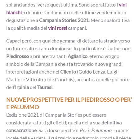
sbilanciandosi verso quest’ultima. Sono soprattutto i
vini
bianchi
a definire l’andamento delle ultime vendemmie in
degustazione a
Campania Stories 2021
. Meno sbalorditiva
la qualità media dei
vini rossi
campani.
Capaci però, con qualche gemma, di dettare la strada verso
un futuro altrettanto luminoso. In particolare è l’autoctono
Piedirosso
a brillare tra tanti
Aglianico
, eterno vitigno
simbolo della Campania che sta trovando nuove grandi
interpretazioni anche nel
Cilento
(Guido Lenza, Luigi
Maffini e Viticoltori de Conciliis), accanto a quelle più note
dell’
Irpinia
del
Taurasi
.
NUOVE PROSPETTIVE PER IL PIEDIROSSO O PER’
E PALUMMO
L’edizione 2021 di Campania Stories può essere
considerata, a tutti gli effetti, quella della sua
definitiva
consacrazione
. Sarà forse perché il
Per’e Palummo
– nome
locale della varietà, il cui tralcio e peduncolo ricorda il piede