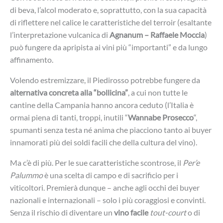
di beva, l’alcol moderato e, soprattutto, con la sua capacità
di riflettere nel calice le caratteristiche del terroir (esaltante
l’interpretazione vulcanica di
Agnanum – Raffaele Moccia
)
può fungere da apripista ai vini più “importanti” e da lungo
affinamento.
Volendo estremizzare, il Piedirosso potrebbe fungere da
alternativa concreta alla “bollicina”
, a cui non tutte le
cantine della Campania hanno ancora ceduto (l’Italia è
ormai piena di tanti, troppi, inutili “
Wannabe Prosecco
“,
spumanti senza testa né anima che piacciono tanto ai buyer
innamorati più dei soldi facili che della cultura del vino).
Ma c’è di più. Per le sue caratteristiche scontrose, il
Per’e
Palummo
è una scelta di campo e di sacrificio per i
viticoltori. Premierà dunque – anche agli occhi dei buyer
nazionali e internazionali – solo i più coraggiosi e convinti.
Senza il rischio di diventare un
vino facile
tout-court
o di