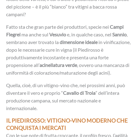
del piccione – è il più “bianco” tra vitigni a bacca rossa
campani?
Fatto sta che gran parte dei produttori, specie nei
Campi
Flegrei
ma anche sul
Vesuvio
e, in qualche caso, nel
Sannio
,
sembrano aver trovato la
dimensione ideale
in vinificazione,
dopo le necessarie cure in vigna (il Piedirosso è
produttivamente incostante e presenta una forte
propensione all’
acinellatura verde
, ovvero una mancanza di
uniformità di colorazione/maturazione degli acini).
Quella, cioè, di un vitigno-vino che, nei prossimi anni, può
diventare il vero e proprio “
Cavallo di Troia
” dell’intera
produzione campana, sul mercato nazionale e
internazionale.
IL PIEDIROSSO: VITIGNO-VINO MODERNO CHE
CONQUISTA I MERCATI
Con le sue note di frutta croccante, il profilo fresco, l’agilità