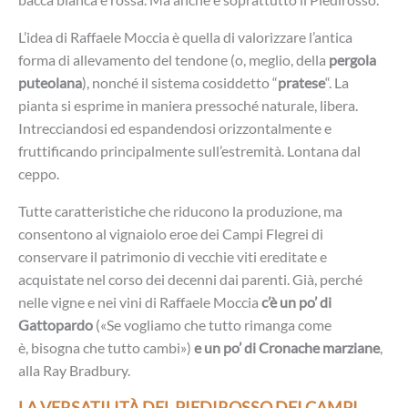
L’idea di Raffaele Moccia è quella di valorizzare l’antica
forma di allevamento del tendone (o, meglio, della
pergola
puteolana
), nonché il sistema cosiddetto “
pratese
“. La
pianta si esprime in maniera pressoché naturale, libera.
Intrecciandosi ed espandendosi orizzontalmente e
fruttificando principalmente sull’estremità. Lontana dal
ceppo.
Tutte caratteristiche che riducono la produzione, ma
consentono al vignaiolo eroe dei Campi Flegrei di
conservare il patrimonio di vecchie viti ereditate e
acquistate nel corso dei decenni dai parenti. Già, perché
nelle vigne e nei vini di Raffaele Moccia
c’è un po’ di
Gattopardo
(«Se vogliamo che tutto rimanga come
è, bisogna che tutto cambi»)
e un po’ di Cronache marziane
,
alla Ray Bradbury.
LA VERSATILITÀ DEL PIEDIROSSO DEI CAMPI