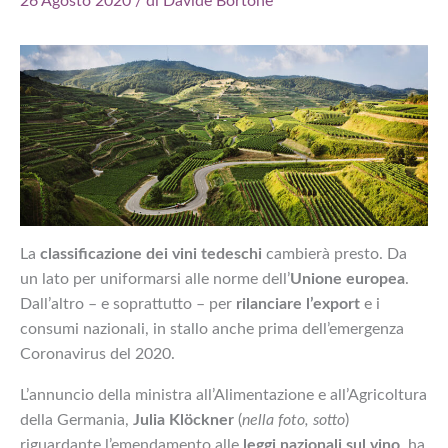
26 Agosto 2020
/ di
Davide Bortone
La
classificazione dei vini tedeschi
cambierà presto. Da
un lato per uniformarsi alle norme dell’
Unione europea
.
Dall’altro – e soprattutto – per
rilanciare l’export
e i
consumi nazionali, in stallo anche prima dell’emergenza
Coronavirus del 2020.
L’annuncio della ministra all’Alimentazione e all’Agricoltura
della Germania,
Julia Klöckner
(
nella foto, sotto
)
riguardante l’emendamento alle
leggi nazionali sul vino
, ha