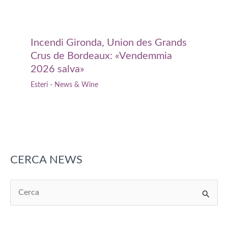
Incendi Gironda, Union des Grands
Crus de Bordeaux: «Vendemmia
2026 salva»
Esteri - News & Wine
CERCA NEWS
C
e
r