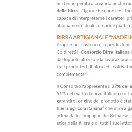
Si stanno peraltro creando anche n
u
delle birra
“. Figura che conosce i fond
capace di interpretarne i caratteri pri
abbinamenti ideali con primi piatti, 
BIRRA ARTIGIANALE “MADE IN
Proprio per sostenere la produzione t
Coldiretti il
Consorzio Birra Italiana
c
dal luppolo all’orzo e la lavorazione
tra i produttori di birra ed i coltivat
complementari.
Il Consorzio rappresenta
il 27% della
51% del malto da orzo italiano e oltre
garantire l’origine del prodotto è sta
filiera agricola italiana
” che mira a ga
prima dalle campagne del Belpaese,
etica della filiera e di tutti i suoi attor