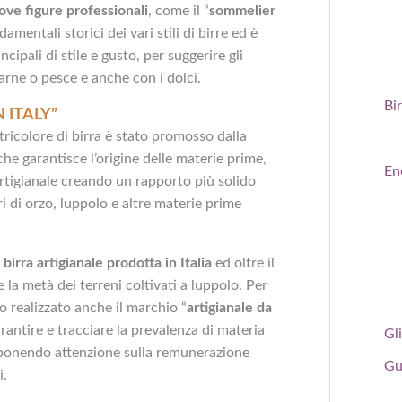
ove figure professionali
, come il “
sommelier
amentali storici dei vari stili di birre ed è
ncipali di stile e gusto, per suggerire gli
carne o pesce e anche con i dolci.
Bi
 ITALY”
ricolore di birra è stato promosso dalla
he garantisce l’origine delle materie prime,
En
 artigianale creando un rapporto più solido
ori di orzo, luppolo e altre materie prime
 birra artigianale prodotta in Italia
ed oltre il
 la metà dei terreni coltivati a luppolo. Per
to realizzato anche il marchio “
artigianale da
rantire e tracciare la prevalenza di materia
Gli
 ponendo attenzione sulla remunerazione
Gu
i.