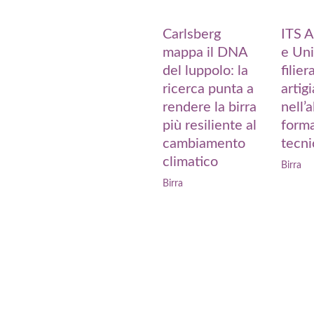
ITS A
Carlsberg
e Uni
mappa il DNA
filier
del luppolo: la
artig
ricerca punta a
nell’a
rendere la birra
form
più resiliente al
tecni
cambiamento
climatico
Birra
Birra