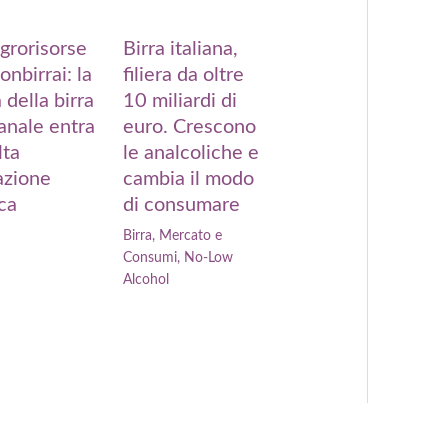
grorisorse
Birra italiana,
onbirrai: la
filiera da oltre
a della birra
10 miliardi di
ianale entra
euro. Crescono
lta
le analcoliche e
azione
cambia il modo
ca
di consumare
Birra
,
Mercato e
Consumi
,
No-Low
Alcohol