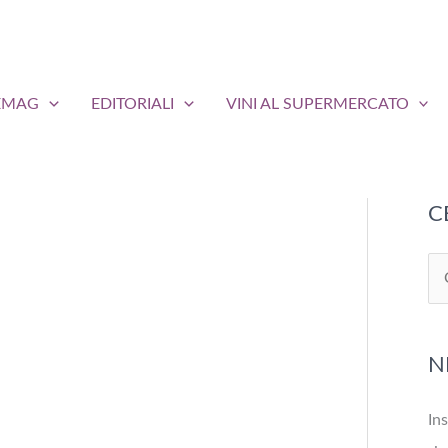
EMAG
EDITORIALI
VINI AL SUPERMERCATO
C
C
e
r
N
c
a
Ins
: