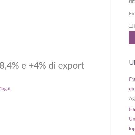
ri
Em
U
18,4% e +4% di export
Fr
ag.it
da 
Ag
Ha
Un
lu