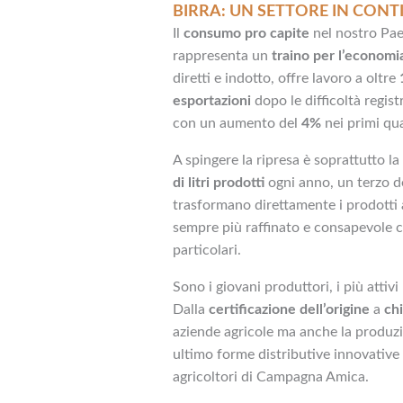
BIRRA: UN SETTORE IN CONT
Il
consumo pro capite
nel nostro Pae
rappresenta un
traino per l’economi
diretti e indotto, offre lavoro a oltre
esportazioni
dopo le difficoltà regis
con un aumento del
4%
nei primi qu
A spingere la ripresa è soprattutto la
di litri prodotti
ogni anno, un terzo de
trasformano direttamente i prodotti 
sempre più raffinato e consapevole co
particolari.
Sono i giovani produttori, i più attiv
Dalla
certificazione dell’origine
a
ch
aziende agricole ma anche la produzi
ultimo forme distributive innovative
agricoltori di Campagna Amica.