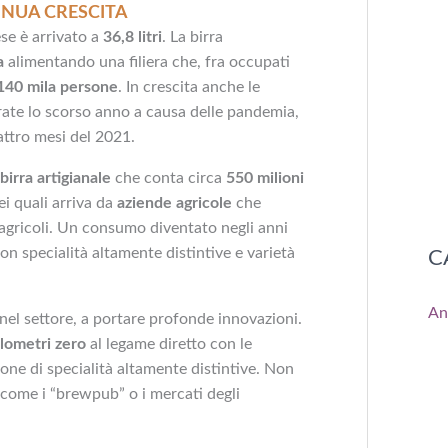
INUA CRESCITA
se è arrivato a
36,8 litri
. La birra
a
alimentando una filiera che, fra occupati
140 mila persone
. In crescita anche le
trate lo scorso anno a causa delle pandemia,
attro mesi del 2021.
birra artigianale
che conta circa
550 milioni
i quali arriva da
aziende agricole
che
agricoli. Un consumo diventato negli anni
n specialità altamente distintive e varietà
C
An
i nel settore, a portare profonde innovazioni.
ilometri zero
al legame diretto con le
one di specialità altamente distintive. Non
 come i “brewpub” o i mercati degli