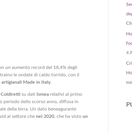
Se
de
Ch
Ho
fo
4 
Cr
n un aumento record del 18,4% degli
Ho
 traino le ondate di caldo torrido, con il
suo
e
artigianali Made in Italy
.
a
Coldiretti
su dati
Ismea
relativi al primo
so periodo dello scorso anno, diffusa in
P
ale della birra. Un dato beneagurante
ovid al settore che
nel 2020
, che ha visto
un