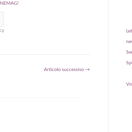
WINEMAG!
cy
Le
ne
Se
Spi
Articolo successivo
→
Vi