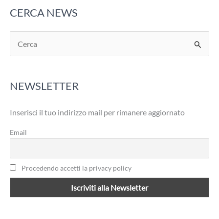
CERCA NEWS
C
e
r
NEWSLETTER
c
a
Inserisci il tuo indirizzo mail per rimanere aggiornato
:
Email
Procedendo accetti la privacy policy