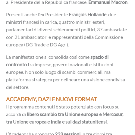
al Presidente della Repubblica francese,
Emmanuel Macron
.
Presenti anche l’ex Presidente
François Hollande
, due
ministri francesi in carica, quattro ministri esteri,
parlamentari di diversi schieramenti politici, 37 ambasciate
con 21 ambasciatori e rappresentanti della Commissione
europea (DG Trade e DG Agri).
La manifestazione si consolida così come
spazio di
confronto
tra imprese, governi nazionali e istituzioni
europee. Non solo luogo di scambi commerciali, ma
piattaforma strategica per delineare una visione condivisa
del settore.
ACCADEMY, DAZI E NUOVI FORMAT
Il programma contenuti è stato potenziato con focus su
accordi di
libero scambio tra Unione europea e Mercosur,
tra Unione europea e India e sui dazi statunitensi
.
L’Academy ha proposto
239 sessioni
in tre giorni tra