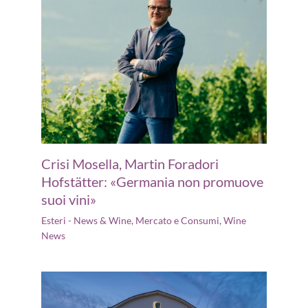
Crisi Mosella, Martin Foradori
Hofstätter: «Germania non promuove
suoi vini»
Esteri - News & Wine
,
Mercato e Consumi
,
Wine
News