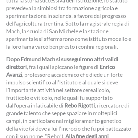
tutta la storia successiva dell’istituzione, lo statuto
prevedeva la simbiosi tra formazione agricola e
sperimentazione in azienda, a favore del progresso
dell’agricoltura trentina. Sotto la magistrale regia di
Mach, la scuola di San Michele e la stazione
sperimentale si affermarono come istituto modello e
la loro fama varcò ben presto i confini regionali.
Dopo Edmund Mach si susseguirono altri validi
direttori
, fra i quali spiccano le figure di
Enrico
Avanzi
, professore accademico che diede un forte
impulso scientifico all’Istituto e al quale si deve
l’importante attività nel settore cerealicolo,
frutticolo e viticolo, nelle quali fu supportato
dall’opera infaticabile di
Rebo Rigotti
, ricercatore di
grande talento che seppe spaziare in molteplici
campi, in particolare nel miglioramento genetico
della vite (si deve a lui l’incrocio che fu poi battezzato
con il suo nome, “Rebo”).
Alla fine degli anni