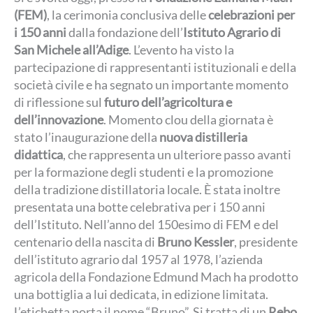
(FEM)
, la cerimonia conclusiva delle
celebrazioni per
i 150 anni
dalla fondazione dell’
Istituto Agrario di
San Michele all’Adige
. L’evento ha visto la
partecipazione di rappresentanti istituzionali e della
società civile e ha segnato un importante momento
di riflessione sul
futuro dell’agricoltura e
dell’innovazione
. Momento clou della giornata è
stato l’inaugurazione della
nuova distilleria
didattica
, che rappresenta un ulteriore passo avanti
per la formazione degli studenti e la promozione
della tradizione distillatoria locale. È stata inoltre
presentata una botte celebrativa per i 150 anni
dell’Istituto. Nell’anno del 150esimo di FEM e del
centenario della nascita di
Bruno Kessler
, presidente
dell’istituto agrario dal 1957 al 1978, l’azienda
agricola della Fondazione Edmund Mach ha prodotto
una bottiglia a lui dedicata, in edizione limitata.
L’etichetta porta il nome “Bruno”. Si tratta di un
Rebo