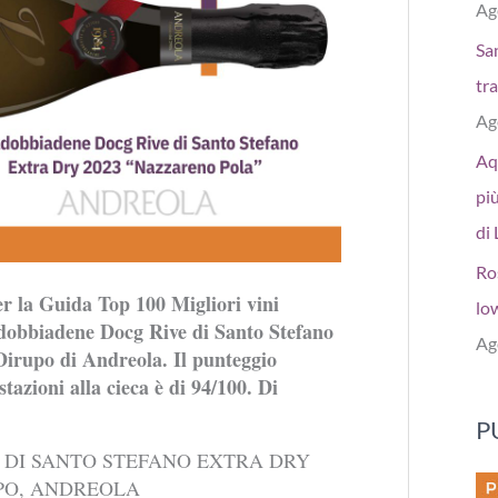
Ag
San
tr
Ag
Aq
più
di 
Ro
r la Guida Top 100 Migliori vini
low
ldobbiadene Docg Rive di Santo Stefano
Ag
irupo di Andreola. Il punteggio
tazioni alla cieca è di 94/100. Di
P
 DI SANTO STEFANO EXTRA DRY
PO, ANDREOLA