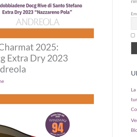
ri
Em
/Charmat 2025:
g Extra Dry 2023
dreola
U
ne
La
tur
Co
Ve
Bl