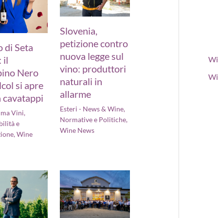
Slovenia,
petizione contro
 di Seta
nuova legge sul
 il
Wi
vino: produttori
ino Nero
Wi
naturali in
lcol si apre
allarme
 cavatappi
Esteri - News & Wine
,
ima Vini
,
Normative e Politiche
,
ilità e
Wine News
zione
,
Wine