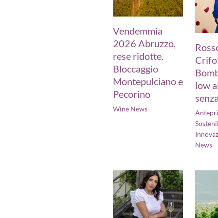
Vendemmia
2026 Abruzzo,
Rosso
rese ridotte.
Crifo:
Bloccaggio
Bomb
Montepulciano e
low a
Pecorino
senza
Wine News
Antepr
Sostenib
Innova
News