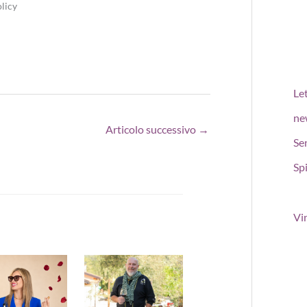
licy
Le
ne
Articolo successivo
→
Se
Spi
Vi