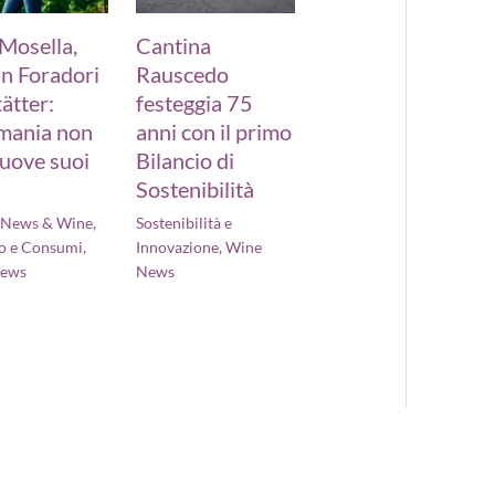
 Mosella,
Cantina
n Foradori
Rauscedo
ätter:
festeggia 75
mania non
anni con il primo
uove suoi
Bilancio di
Sostenibilità
- News & Wine
,
Sostenibilità e
o e Consumi
,
Innovazione
,
Wine
News
News