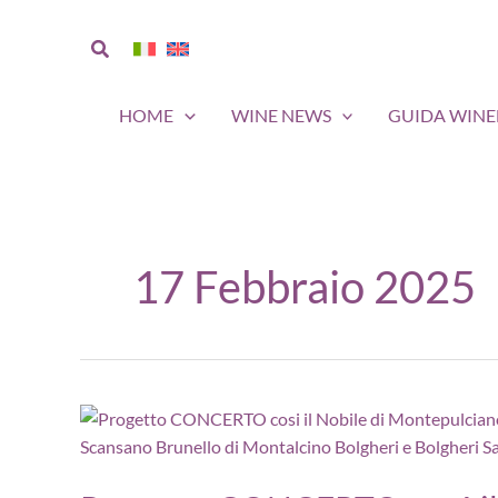
Vai
al
Cerca
contenuto
HOME
WINE NEWS
GUIDA WIN
17 Febbraio 2025