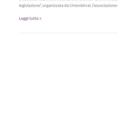
legislazione”, organizzata da Unionbirrai, l’associazione 
Birra
Leggi tutto »
italiana:
il
settore
si
interroga
sul
futuro