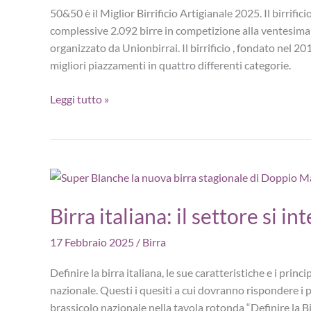
Catawiki
50&50 è il Miglior Birrificio Artigianale 2025. Il birrifi
nel
complessive 2.092 birre in competizione alla ventesima 
2024
organizzato da Unionbirrai. Il birrificio , fondato nel 20
migliori piazzamenti in quattro differenti categorie.
50&50
Leggi tutto »
è
il
Miglior
Birrificio
Artigianale
2025
Birra italiana: il settore si i
17 Febbraio 2025
/
Birra
Definire la birra italiana, le sue caratteristiche e i prin
nazionale. Questi i quesiti a cui dovranno rispondere i 
brassicolo nazionale nella tavola rotonda “Definire la Bir