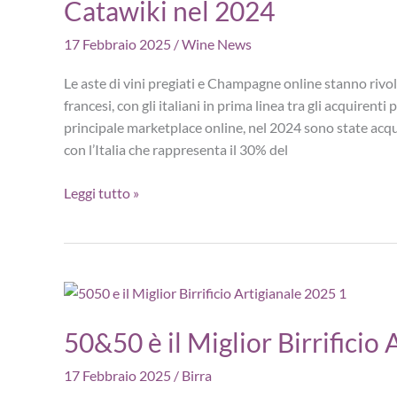
la
Catawiki nel 2024
sostenibilità»
17 Febbraio 2025
/
Wine News
Le aste di vini pregiati e Champagne online stanno rivol
francesi, con gli italiani in prima linea tra gli acquirent
principale marketplace online, nel 2024 sono state acqui
con l’Italia che rappresenta il 30% del
Aste
Leggi tutto »
online
vini
pregiati
e
Champagne:
i
50&50 è il Miglior Birrificio
più
venduti
17 Febbraio 2025
/
Birra
su