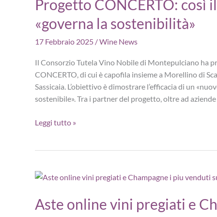
Progetto CONCERTO: così il
«governa la sostenibilità»
17 Febbraio 2025
/
Wine News
Il Consorzio Tutela Vino Nobile di Montepulciano ha pre
CONCERTO, di cui è capofila insieme a Morellino di Sca
Sassicaia. L’obiettivo è dimostrare l’efficacia di un «n
sostenibile». Tra i partner del progetto, oltre ad aziende
Progetto
Leggi tutto »
CONCERTO:
così
il
Nobile
di
Montepulciano
Aste online vini pregiati e C
«governa