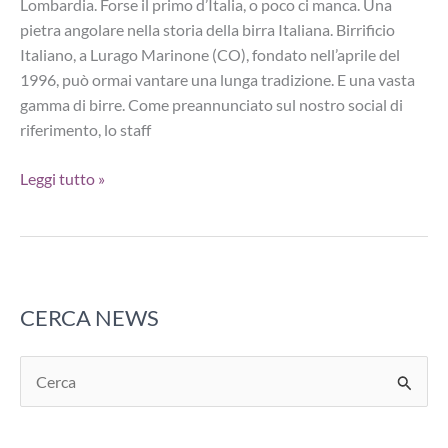
Lombardia. Forse il primo d’Italia, o poco ci manca. Una
pietra angolare nella storia della birra Italiana. Birrificio
Italiano, a Lurago Marinone (CO), fondato nell’aprile del
1996, può ormai vantare una lunga tradizione. E una vasta
gamma di birre. Come preannunciato sul nostro social di
riferimento, lo staff
Beer
Leggi tutto »
Tasting
al
Birrificio
Italiano:
una
CERCA NEWS
gamma
che
C
convince
e
r