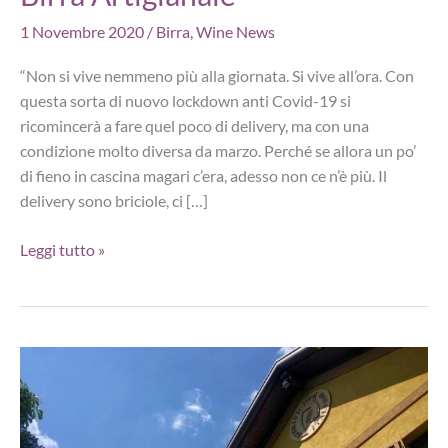
1 Novembre 2020
/
Birra
,
Wine News
“Non si vive nemmeno più alla giornata. Si vive all’ora. Con
questa sorta di nuovo lockdown anti Covid-19 si
ricomincerà a fare quel poco di delivery, ma con una
condizione molto diversa da marzo. Perché se allora un po’
di fieno in cascina magari c’era, adesso non ce n’è più. Il
delivery sono briciole, ci […]
Parola
Leggi tutto »
di
mastro
birraio:
“Il
Governo
si
è