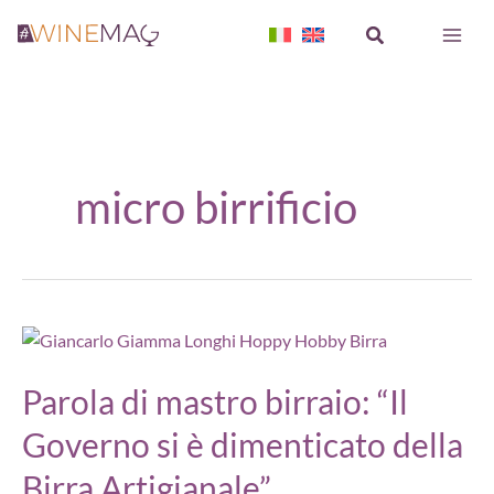
Vai
Cerca
al
contenuto
micro birrificio
Parola di mastro birraio: “Il
Governo si è dimenticato della
Birra Artigianale”