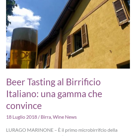
dimenticato
della
Birra
Artigianale”
Beer Tasting al Birrificio
Italiano: una gamma che
convince
18 Luglio 2018
/
Birra
,
Wine News
LURAGO MARINONE – È il primo microbirrifcio della