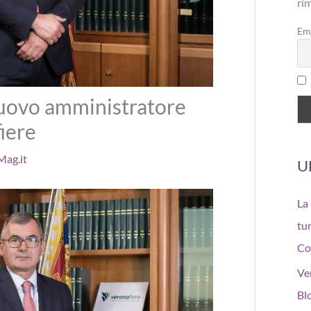
ri
Em
uovo amministratore
iere
ag.it
U
La
tur
Co
Ve
Bl