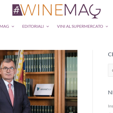
EMAG
EDITORIALI
VINI AL SUPERMERCATO
C
C
e
r
N
c
a
Ins
: