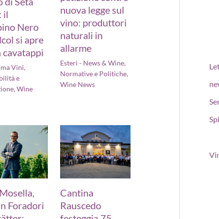
 di Seta
nuova legge sul
 il
vino: produttori
ino Nero
naturali in
lcol si apre
allarme
 cavatappi
Esteri - News & Wine
,
Le
ima Vini
,
Normative e Politiche
,
ilità e
ne
Wine News
zione
,
Wine
Se
Spi
Vi
 Mosella,
Cantina
n Foradori
Rauscedo
ätter:
festeggia 75