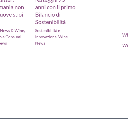
mania non
anni con il primo
uove suoi
Bilancio di
Sostenibilità
- News & Wine
,
Sostenibilità e
Wi
o e Consumi
,
Innovazione
,
Wine
News
News
Wi