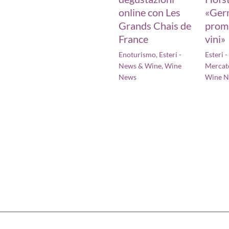
online con Les
«Ger
Grands Chais de
prom
France
vini»
Enoturismo
,
Esteri -
Esteri 
News & Wine
,
Wine
Mercat
News
Wine 