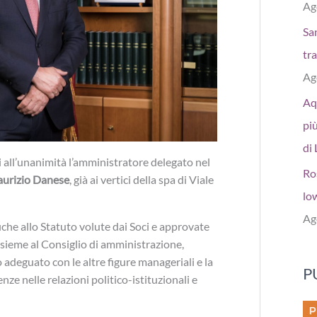
Ag
San
tr
Ag
Aq
più
di 
i all’unanimità l’amministratore delegato nel
Ro
urizio Danese
, già ai vertici della spa di Viale
low
Ag
iche allo Statuto volute dai Soci e approvate
ssieme al Consiglio di amministrazione,
 adeguato con le altre figure manageriali e la
P
ze nelle relazioni politico-istituzionali e