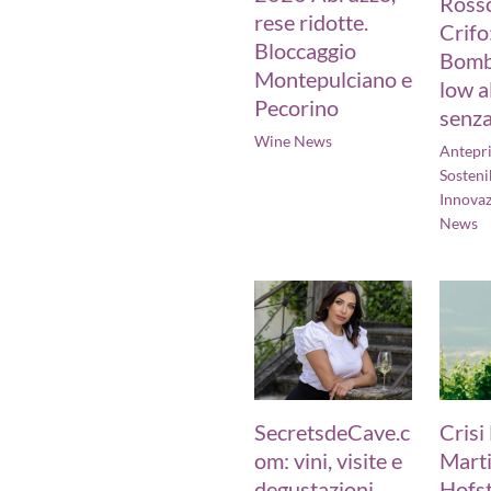
Rosso
rese ridotte.
Crifo:
Bloccaggio
Bomb
Montepulciano e
low a
Pecorino
senza
Wine News
Antepr
Sostenib
Innova
News
SecretsdeCave.c
Crisi
om: vini, visite e
Marti
degustazioni
Hofst