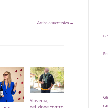
Articolo successivo
→
Bi
En
Gli
Slovenia,
Gu
petizione contro